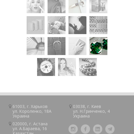
61003, г.
Харьков
03038, г.
Киев
ул. Короленко, 18А
ул. Н.Гринченко, 4
Украина
Украина
020000, г.
Астана
ул. А.Барaeва, 16
Казaxcтан