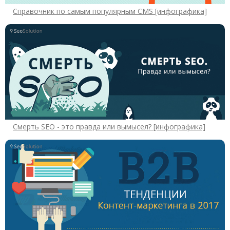
Справочник по самым популярным CMS [инфографика]
Смерть SEO - это правда или вымысел? [инфографика]