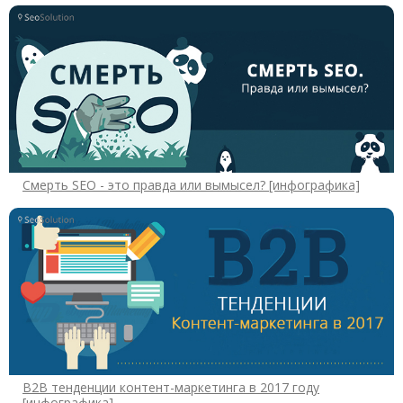
Смерть SEO - это правда или вымысел? [инфографика]
B2B тенденции контент-маркетинга в 2017 году
[инфографика]