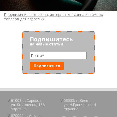
Продвижение секс-шопа, интернет-магазина интимных
товаров для взрослых
Подпишитесь
на новые статьи
61003, г.
Харьков
03038, г.
Киев
ул. Короленко, 18А
ул. Н.Гринченко, 4
Украина
Украина
020000, г.
Астана