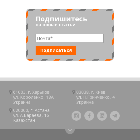
Подпишитесь
на новые статьи
61003, г.
Харьков
03038, г.
Киев
ул. Короленко, 18А
ул. Н.Гринченко, 4
Украина
Украина
020000, г.
Астана
ул. А.Барaeва, 16
Казaxcтан