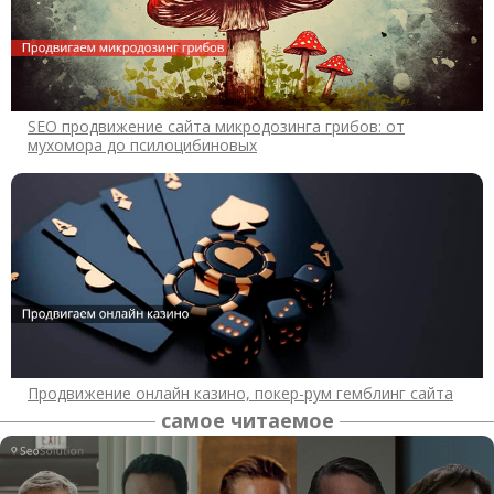
SEO продвижение сайта микродозинга грибов: от
мухомора до псилоцибиновых
Продвижение онлайн казино, покер-рум гемблинг сайта
самое читаемое