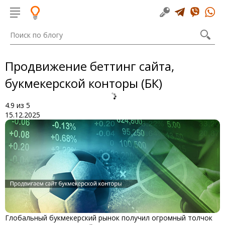
Продвижение беттинг сайта,
букмекерской конторы (БК)
4.9
из
5
15.12.2025
Глобальный букмекерский рынок получил огромный толчок