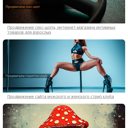
Продвижение секс-шопа, интернет-магазина интимных
товаров для взрослых
Продвижение сайта мужского и женского стрип клуба