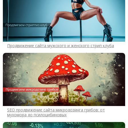
Продвижение сайта мужского и женского стрип клуба
SEO продвижение сайта микродозинга грибов: от
мухомора до псилоцибиновых