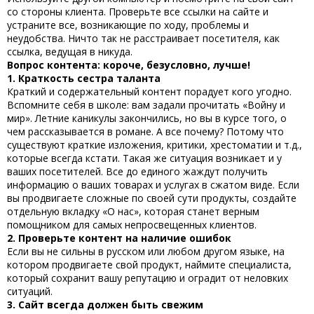
со стороны клиента. Проверьте все ссылки на сайте и
устраните все, возникающие по ходу, проблемы и
неудобства. Ничто так не расстраивает посетителя, как
ссылка, ведущая в никуда.
Вопрос контента: короче, безусловно, лучше!
1. Краткость сестра таланта
Краткий и содержательный контент порадует кого угодно.
Вспомните себя в школе: вам задали прочитать «Войну и
мир». Летние каникулы закончились, но вы в курсе того, о
чем рассказывается в романе. А все почему? Потому что
существуют краткие изложения, критики, хрестоматии и т.д.,
которые всегда кстати. Такая же ситуация возникает и у
ваших посетителей. Все до единого жаждут получить
информацию о ваших товарах и услугах в сжатом виде. Если
вы продвигаете сложные по своей сути продукты, создайте
отдельную вкладку «О нас», которая станет верным
помощником для самых непросвещенных клиентов.
2. Проверьте контент на наличие ошибок
Если вы не сильны в русском или любом другом языке, на
котором продвигаете свой продукт, наймите специалиста,
который сохранит вашу репутацию и оградит от неловких
ситуаций.
3. Сайт всегда должен быть свежим