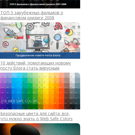
ТОП-5 зарубежных фильмов о
финансовом кризисе 2008
10 действий, помогающих новому
посту блога стать вирусным
Безопасные цвета для сайта: все,
что нужно знать о Web Safe Colors