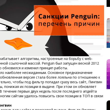
рабатывает алгоритмы, настроенные на борьбу с web-
нной ссылочной массой. Penguin был запущен весной 2012
ко обновился и изменил принцип работы.
ло наиболее неожиданным. Основное предназначение
 обновленная версия стала более лояльна по отношению к
тельно, чтобы под фильтр попадал сразу весь сайт, Пингвин
ы, понижая их позиции в выдаче. При этом он обновляет
В течение первых двух недель после последнего апдейта
многим сайтам удалось повысить свои позиции в ТОП в связи
ингвин
 результаты сайта в поисковой выдаче.
Фильтр Пингвин