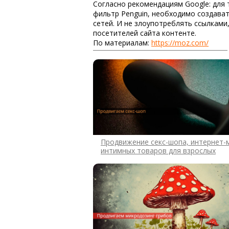
Согласно рекомендациям Google: для 
фильтр Penguin, необходимо создават
сетей. И не злоупотреблять ссылками
посетителей сайта контенте.
По материалам:
https://moz.com/
Продвижение секс-шопа, интернет-
интимных товаров для взрослых