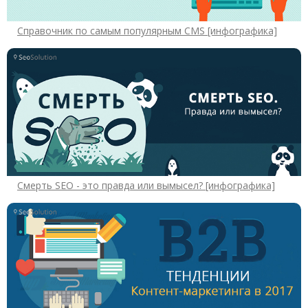
Справочник по самым популярным CMS [инфографика]
Смерть SEO - это правда или вымысел? [инфографика]