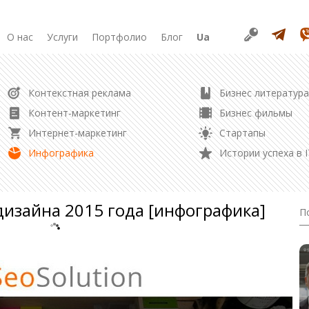
О нас
Услуги
Портфолио
Блог
Ua
РАЗРАБОТКА
Контекстная реклама
Бизнес литература
Продвижение в соцсетях
Разработка сайта
Контент-маркетинг
Бизнес фильмы
Разработка лендинга
Интернет-маркетинг
Стартапы
Редизайн сайта
Управление репутацией
Инфографика
Истории успеха в I
Создание логотипа
Контент маркетинг
изайна 2015 года [инфографика]