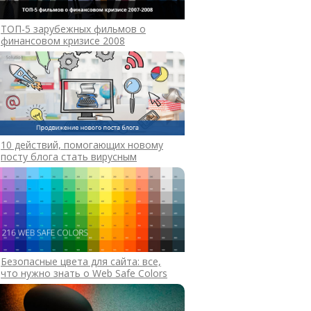
ТОП-5 зарубежных фильмов о
финансовом кризисе 2008
10 действий, помогающих новому
посту блога стать вирусным
Безопасные цвета для сайта: все,
что нужно знать о Web Safe Colors