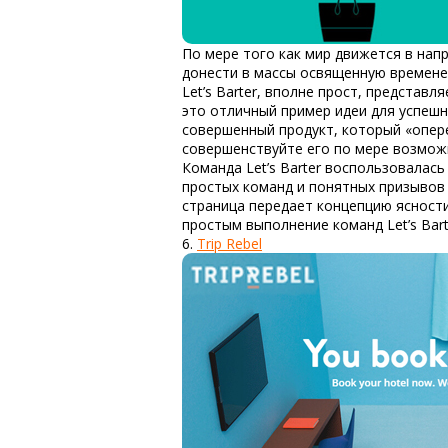
По мере того как мир движется в нап
донести в массы освященную временем
Let’s Barter, вполне прост, представ
это отличный пример
идеи для успеш
совершенный продукт, который «опере
совершенствуйте его по мере возможн
Команда Let’s Barter воспользовалас
простых команд и понятных призывов
страница передает концепцию ясности
простым выполнение команд Let’s Bart
6.
Trip Rebel