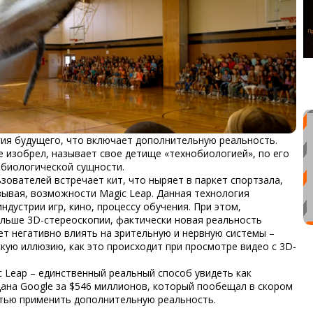
гия будущего, что включает дополнительную реальность.
е изобрел, называет свое детище «технобиологией», по его
 биологической сущности.
зователей встречает кит, что ныряет в паркет спортзала,
ывая, возможности Magic Leap. Данная технология
дустрии игр, кино, процессу обучения. При этом,
альше 3D-стереоскопии, фактически новая реальность
ет негативно влиять на зрительную и нервную системы –
скую иллюзию, как это происходит при просмотре видео с 3D-
 Leap – единственный реальный способ увидеть как
дана Google за $546 миллионов, который пообещал в скором
тью применить дополнительную реальность.