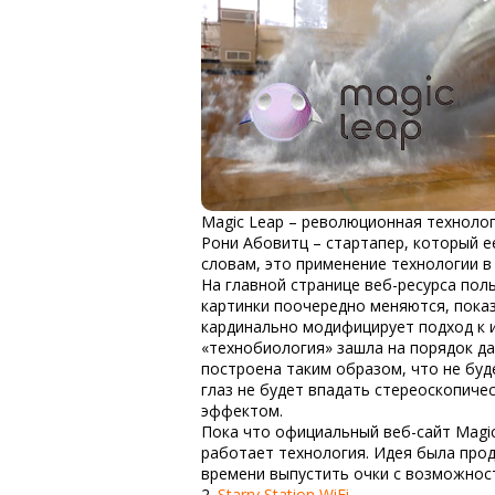
Magic Leap – революционная техноло
Рони Абовитц – стартапер, который е
словам, это применение технологии в
На главной странице веб-ресурса поль
картинки поочередно меняются, показ
кардинально модифицирует подход к ин
«технобиология» зашла на порядок д
построена таким образом, что не буд
глаз не будет впадать стереоскопиче
эффектом.
Пока что официальный веб-сайт Magic
работает технология. Идея была про
времени выпустить очки с возможнос
2.
Starry Station WiFi