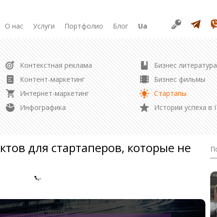
О нас
Услуги
Портфолио
Блог
Ua
РАЗРАБОТКА
Контекстная реклама
Бизнес литература
Продвижение в соцсетях
Разработка сайта
Контент-маркетинг
Бизнес фильмы
Разработка лендинга
Интернет-маркетинг
Стартапы
Редизайн сайта
Управление репутацией
Инфографика
Истории успеха в I
Создание логотипа
Контент маркетинг
тов для стартаперов, которые не