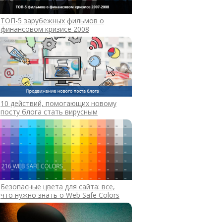
ТОП-5 зарубежных фильмов о
финансовом кризисе 2008
10 действий, помогающих новому
посту блога стать вирусным
Безопасные цвета для сайта: все,
что нужно знать о Web Safe Colors