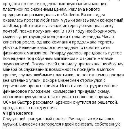
продажа по почте подержаных звукозаписывающих
пластинок по сниженным ценам. Реклама нового
предприятия размещалась в «Student». Бизнес-идея
оказалась проста: любители музыки заказывали конкретный
альбом, работники высылали интересующую пластинку
почтой, позже получали чек. В 1971 году необходимость
смены существующей концепции стала очевидна. Число
клиентов росло, однако компания продолжала терпеть
убытки. Решение казалось очевидным: открытие сети
физических магазинов. Ричарду удалось арендовать пустое
помещение под обувным магазином и открыть магазин
звукозаписей. Покупателей поначалу привлекала необычная
манера обслуживания: возможность посидеть в мягком
кресле, слушая любимые пластинки, но потом темпы продаж
значительно упали. Вскоре бизнесмен столкнулся с
серьезными препятствиями. Испытывая затруднительное
финансовое положение, коммерсант придумал схему,
позволяющую уклониться от уплаты налогов с продаж.
Обман быстро раскрылся. Брэнсон очутился за решеткой,
правда, всего на одну ночь.
Virgin Records
Следующий грандиозный проект Ричарда также касался
музыки. Бизнесмен загорелся идеей основать собственную