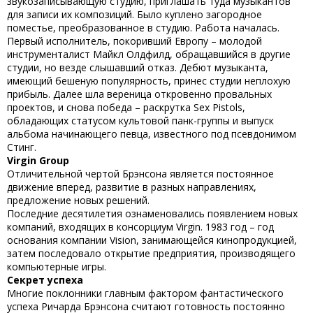
звукозаписывающую студию, приглашать туда музыкантов
для записи их композиций. Было куплено загородное
поместье, преобразованное в студию. Работа началась.
Первый исполнитель, покоривший Европу – молодой
инструменталист Майкл Олдфилд, обращавшийся в другие
студии, но везде слышавший отказ. Дебют музыканта,
имеющий бешеную популярность, принес студии неплохую
прибыль. Далее шла вереница откровенно провальных
проектов, и снова победа – раскрутка Sex Pistols,
обладающих статусом культовой панк-группы и выпуск
альбома начинающего певца, известного под псевдонимом
Стинг.
Virgin Group
Отличительной чертой Брэнсона является постоянное
движение вперед, развитие в разных направлениях,
предложение новых решений.
Последние десятилетия ознаменовались появлением новых
компаний, входящих в консорциум Virgin. 1983 год – год
основания компании Vision, занимающейся кинопродукцией,
затем последовало открытие предприятия, производящего
компьютерные игры.
Секрет успеха
Многие поклонники главным фактором фантастического
успеха
Ричарда Брэнсона
считают готовность постоянно