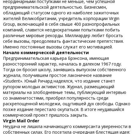
неординарными поступками не меньше, чем успешной
предпринимательской деятельностью. Бизнесмен,
обладающий статусом одного из наиболее зажиточных
жителей Великобритании, учредитель корпорации Virgin
Group, включающей в себя свыше 400 разнопрофильных
компаний, славится неоднократными попытками побить
различные мировые рекорды. Миллиардер любит бросать
себе вызовы, преодолевать фантастические препятствия.
Именно постоянные вызовы служат его мотивацией.
Начало коммерческой деятельности
Предпринимательская карьера Брэнсона, имеющая
разносторонний характер, началась в далеком 1967 году.
Тогда он бросил школу, занявшись выпуском собственного
журнала, получившем простое лаконичное название
«Student». Юный Ричард надеялся, что издание станет
рупором молодых активистов. Журнал, размещающий
материалы на злободневные темы, публикующий интервью
со знаменитостями, приобрел популярность среди
раскрепощенной молодежи, ощутившей дух свободы. Однако
позже издание перестало окупаться. В итоге неудавшийся
коммерческий проект пришлось закрыть.
Virgin Mail Order
Неудача не лишила начинающего коммерсанта уверенности в
собственных силах. Его посетила очередная блестящая идея: