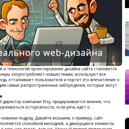
й и технологий проектирование дизайна сайта становится
йнеры злоупотребляют новшествами, используют все
редь отталкивает пользователя и портит его впечатление о
удим самые распространенные заблуждения, которые могут
е
й директор компании Etsy, придерживается мнения, что
ерживаться осторожности, если речь идет о
новинки подряд. Давайте возьмем, к примеру, сайт
дополняется спокойной мелодией, а движущиеся элементы
 о том, что делать дальше. Удачный пример применения