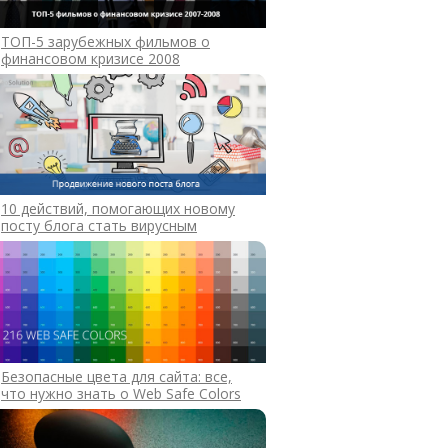
ТОП-5 зарубежных фильмов о
финансовом кризисе 2008
10 действий, помогающих новому
посту блога стать вирусным
Безопасные цвета для сайта: все,
что нужно знать о Web Safe Colors