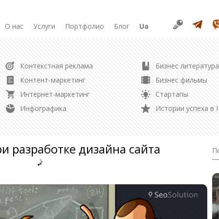
О нас
Услуги
Портфолио
Блог
Ua
РАЗРАБОТКА
Контекстная реклама
Бизнес литература
Продвижение в соцсетях
Разработка сайта
Контент-маркетинг
Бизнес фильмы
Разработка лендинга
Интернет-маркетинг
Стартапы
Редизайн сайта
Управление репутацией
Инфографика
Истории успеха в I
Создание логотипа
Контент маркетинг
и разработке дизайна сайта