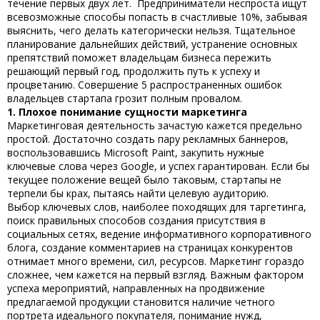
течение первых двух лет. Предприниматели неспроста ищут
всевозможные способы попасть в счастливые 10%, забывая
выяснить, чего делать категорически нельзя. Тщательное
планирование дальнейших действий, устранение основных
препятствий поможет владельцам бизнеса пережить
решающий первый год, продолжить путь к успеху и
процветанию. Совершение 5
распространенных ошибок
владельцев стартапа
грозит полным провалом.
1. Плохое понимание сущности маркетинга
Маркетинговая деятельность зачастую кажется предельно
простой. Достаточно создать пару рекламных баннеров,
воспользовавшись Microsoft Paint, закупить нужные
ключевые слова через Google, и успех гарантирован. Если бы
текущее положение вещей было таковым, стартапы не
терпели бы крах, пытаясь найти целевую аудиторию.
Выбор ключевых слов, наиболее походящих для таргетинга,
поиск правильных способов создания присутствия в
социальных сетях, ведение информативного корпоративного
блога, создание комментариев на страницах конкурентов
отнимает много времени, сил, ресурсов. Маркетинг гораздо
сложнее, чем кажется на первый взгляд. Важным фактором
успеха мероприятий, направленных на продвижение
предлагаемой продукции становится наличие четного
портрета идеального покупателя, понимание нужд,