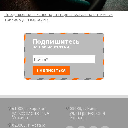
Продвижение секс-шопа, интернет-магазина интимных
товаров для взрослых
Подпишитесь
на новые статьи
61003, г.
Харьков
03038, г.
Киев
ул. Короленко, 18А
ул. Н.Гринченко, 4
Украина
Украина
020000, г.
Астана