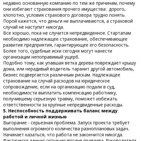
недавно основанную компанию по тем же причинам, почему
они избегают страхования прочего имущества: дорого,
хлопотно, условия страхового договора трудно понять.
Порой кажется, что деньги не выплачиваются, а страховой
случай не наступит никогда.
Все хорошо, пока не случится непредвиденное. Стартапам
необходимо надлежащее страхование, обеспечивающее
развитие предприятия, гарантирующее его безопасность.
Более того, судебные иски сегодня могут нанести
организации непоправимый ущерб.
Подобно тому, как упавшая ветка дерева повреждает крышу
дома, или нерадивый водитель таранит другой автомобиль,
бизнес подвергается различным рискам. Надлежащее
страхование на случай расходов на юридическое
сопровождение, если на организацию подали в суд,
необходимости выплатить компенсацию работнику,
получившему серьезную травму, поможет избежать
ответственности за крупные непредвиденные расходы.
5. Неспособность поддерживать баланс между
работой и личной жизнью
Выгорание - серьезная проблема. Запуск проекта требует
выполнения огромного количества разноплановых задач.
Начинает казаться, что работа не закончится никогда.
Фактически данная ситуация вполне правдива. Руководители,