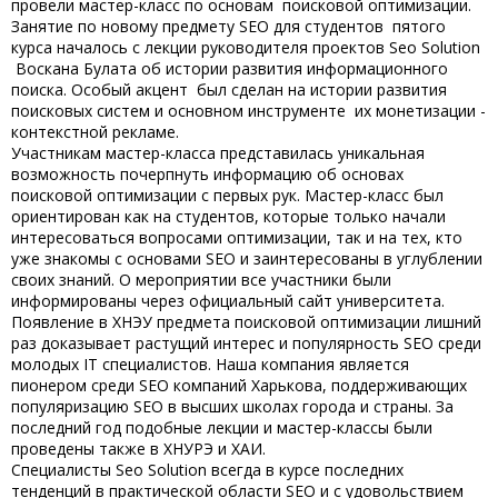
провели мастер-класс по основам поисковой оптимизации.
Занятие по новому предмету SEO для студентов пятого
курса началось с лекции руководителя проектов Seo Solution
Воскана Булата об истории развития информационного
поиска. Особый акцент был сделан на истории развития
поисковых систем и основном инструменте их монетизации -
контекстной рекламе.
Участникам мастер-класса представилась уникальная
возможность почерпнуть информацию об основах
поисковой оптимизации с первых рук. Мастер-класс был
ориентирован как на студентов, которые только начали
интересоваться вопросами оптимизации, так и на тех, кто
уже знакомы с основами SEO и заинтересованы в углублении
своих знаний. О мероприятии все участники были
информированы через официальный сайт университета.
Появление в ХНЭУ предмета поисковой оптимизации лишний
раз доказывает растущий интерес и популярность SEO среди
молодых IT специалистов. Наша компания является
пионером среди SEO компаний Харькова, поддерживающих
популяризацию SEO в высших школах города и страны. За
последний год подобные лекции и мастер-классы были
проведены также в ХНУРЭ и ХАИ.
Специалисты Seo Solution всегда в курсе последних
тенденций в практической области SEO и с удовольствием