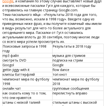
Google
, и компания по этому случаю выставляет новый дудл
и всевозможные
пасхалки Гугл
для каждого, которые бы
отправились на главную страницу Google.com.
Тема пасхального яйца - «Результаты 2018 года для того,
что вы, возможно, искали в 1998 году». Введите одну из
приведенных ниже фраз, и вы получите комичный «вы имели
в виду» результат для чего-то более актуального для
сегодняшнего мира.
Пасхалки от Гугл
оставались
актуальными вплоть до 30 сентября, поэтому многие люди
со всего мира успели просмотреть их.
Поисковые запросы в 1998
Результаты в 2018 году
году
mp3 файл
музыка для стримов
смотреть DVD
подписка на стрим
Googol
Google
gettin jiggy with it
flow dance
клипсы баттерфляй
топ кнот
чемпионат мира по футболу
чемпионат мира по футболу
1998
2018
онлайн чат
групповые сообщения
как сказать кому то о том,
перелистнуть вправо
что они нравятся
штаны с низкой талией
стильные штаны с высокой