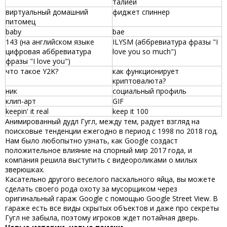
талией
виртуальный домашний
фиджет спиннер
питомец
baby
bae
143 (на английском языке
ILYSM (аббревиатура фразы "I
цифровая аббревиатура
love you so much")
фразы "I love you")
что такое Y2K?
как функционирует
криптовалюта?
ник
социальный профиль
клип-арт
GIF
keepin' it real
keep it 100
Анимированный
дудл Гугл
, между тем, радует взгляд на
поисковые тенденции ежегодно в период с 1998 по 2018 год.
Нам было любопытно узнать, как Google создаст
положительное влияние на спорный мир 2017 года, и
компания решила выступить с видеороликами о милых
зверюшках.
Касательно другого веселого пасхального яйца, вы можете
сделать своего рода охоту за мусорщиком через
оригинальный гараж Google с помощью Google Street View. В
гараже есть все виды скрытых объектов и даже про
секреты
Гугл
не забыла, поэтому игроков ждет потайная дверь.