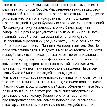
Еще в начале мая были замечены некоторые изменения в
результатах поиска Google. Ряд уверенно занимавших свои
позиции сайты поднялись на несколько позиций выше, другие
уступили место в топе конкурентам. Но в последние
несколько дней выдача буквально сотрясается от изменений.
По одному и тому же запросу, можно было получить
совершенно разные результаты (2-5 изменений почти всех
позиций первой страницы выдачи) в течении суток.
На специализированных форумах затрубили о том, что это
обновление алгоритма Пингвин. Но представители Google
пока отмалчиваются и не дают никаких комментариев, хотя
в зарубежных источниках проскакивает не официальная и
пока не подтвержденная информация, что представители
компании Google приоткроют завесу тайны 23 мая и мы
узнаем, что же все-таки происходит с выдачей. На сегодня
лишь было объявление апдейта Панды до 4.0.
Мы провели исследование поисковой выдачи, чтобы понять,
что же все-таки хочет сказать Google своими новшествами.
И если после прошлогоднего майского обновления все было
ясно и понятно, то в этот раз изменения алгоритма не
укладываются в голову, более того, эти изменения
противоречат правилам самого поисковика. Рассмотрим
некоторые не совсем логичные, но все же действующие