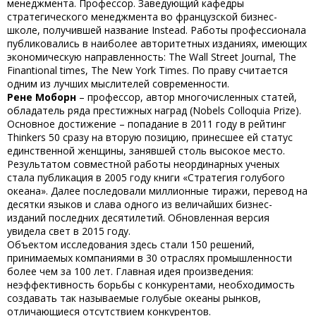
менеджмента. Профессор. Заведующий кафедры
стратегического менеджмента во французской бизнес-
школе, получившей название Instead. Работы профессионала
публиковались в наиболее авторитетных изданиях, имеющих
экономическую направленность: The Wall Street Journal, The
Finantional times, The New York Times. По праву считается
одним из лучших мыслителей современности.
Рене Моборн
– профессор, автор многочисленных статей,
обладатель ряда престижных наград (Nobels Colloquia Prize).
Основное достижение – попадание в 2011 году в рейтинг
Thinkers 50 сразу на вторую позицию, принесшее ей статус
единственной женщины, занявшей столь высокое место.
Результатом совместной работы неординарных ученых
стала публикация в 2005 году книги «Стратегия голубого
океана». Далее последовали миллионные тиражи, перевод на
десятки языков и слава одного из величайших бизнес-
изданий последних десятилетий. Обновленная версия
увидела свет в 2015 году.
Объектом исследования здесь стали 150 решений,
принимаемых компаниями в 30 отраслях промышленности
более чем за 100 лет. Главная идея произведения:
неэффективность борьбы с конкурентами, необходимость
создавать так называемые голубые океаны рынков,
отличающиеся отсутствием конкурентов.