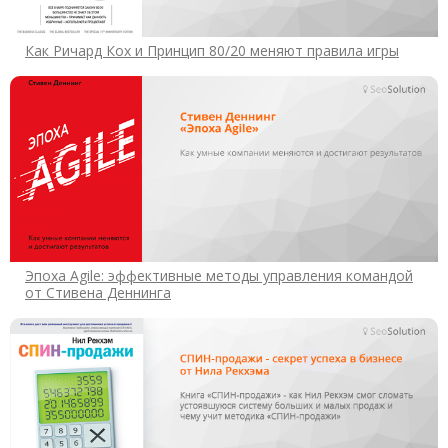
Как Ричард Кох и Принцип 80/20 меняют правила игры
Эпоха Agile: эффективные методы управления командой
от Стивена Деннинга