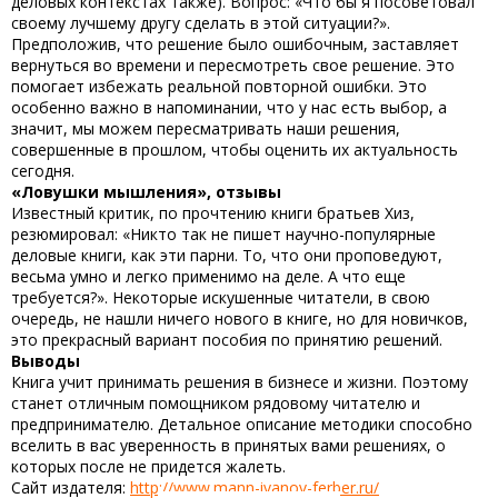
деловых контекстах также). Вопрос: «Что бы я посоветовал
своему лучшему другу сделать в этой ситуации?».
Предположив, что решение было ошибочным, заставляет
вернуться во времени и пересмотреть свое решение. Это
помогает избежать реальной повторной ошибки. Это
особенно важно в напоминании, что у нас есть выбор, а
значит, мы можем пересматривать наши решения,
совершенные в прошлом, чтобы оценить их актуальность
сегодня.
«Ловушки мышления», отзывы
Известный критик, по прочтению книги братьев Хиз,
резюмировал: «Никто так не пишет научно-популярные
деловые книги, как эти парни. То, что они проповедуют,
весьма умно и легко применимо на деле. А что еще
требуется?». Некоторые искушенные читатели, в свою
очередь, не нашли ничего нового в книге, но для новичков,
это прекрасный вариант пособия по принятию решений.
Выводы
Книга учит принимать решения в бизнесе и жизни. Поэтому
станет отличным помощником рядовому читателю и
предпринимателю. Детальное описание методики способно
вселить в вас уверенность в принятых вами решениях, о
которых после не придется жалеть.
Сайт издателя:
http://www.mann-ivanov-ferber.ru/