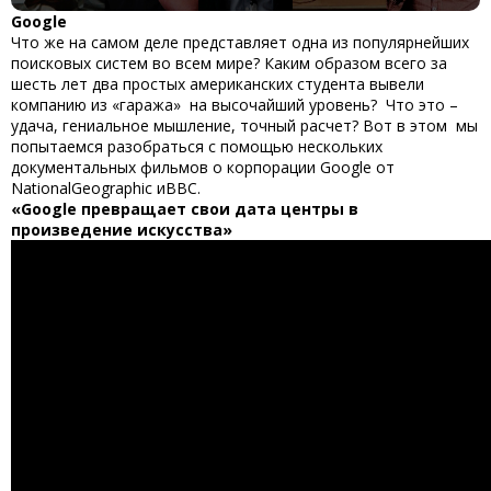
Google
Что же на самом деле представляет одна из популярнейших
поисковых систем во всем мире? Каким образом всего за
шесть лет два простых американских студента вывели
компанию из «гаража» на высочайший уровень? Что это –
удача, гениальное мышление, точный расчет? Вот в этом мы
попытаемся разобраться с помощью нескольких
документальных фильмов о корпорации Google от
NationalGeographic иBBC.
«Google превращает свои дата центры в
произведение искусства»