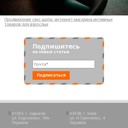
Продвижение секс-шопа, интернет-магазина интимных
товаров для взрослых
Подпишитесь
на новые статьи
61003, г.
Харьков
03038, г.
Киев
ул. Короленко, 18А
ул. Н.Гринченко, 4
Украина
Украина