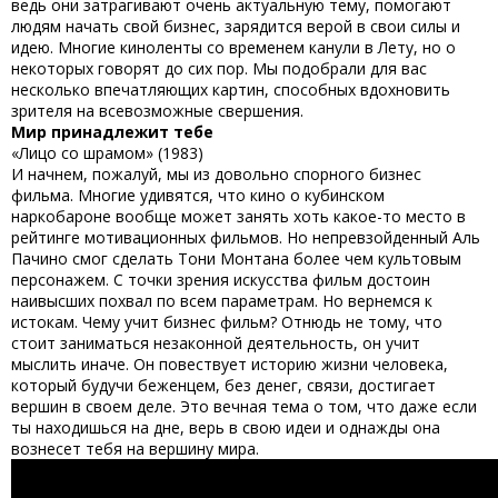
ведь они затрагивают очень актуальную тему, помогают
людям начать свой бизнес, зарядится верой в свои силы и
идею. Многие киноленты со временем канули в Лету, но о
некоторых говорят до сих пор. Мы подобрали для вас
несколько впечатляющих картин, способных вдохновить
зрителя на всевозможные свершения.
Мир принадлежит тебе
«Лицо со шрамом» (1983)
И начнем, пожалуй, мы из довольно
спорного бизнес
фильма
. Многие удивятся, что кино о кубинском
наркобароне вообще может занять хоть какое-то место в
рейтинге мотивационных фильмов. Но непревзойденный Аль
Пачино смог сделать Тони Монтана более чем культовым
персонажем. С точки зрения искусства фильм достоин
наивысших похвал по всем параметрам. Но вернемся к
истокам.
Чему учит бизнес фильм
? Отнюдь не тому, что
стоит заниматься незаконной деятельность, он учит
мыслить иначе. Он повествует историю жизни человека,
который будучи беженцем, без денег, связи, достигает
вершин в своем деле. Это вечная тема о том, что даже если
ты находишься на дне, верь в свою идеи и однажды она
вознесет тебя на вершину мира.