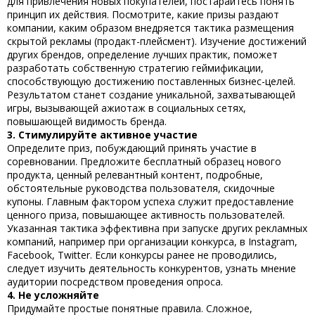
для привлечения новых покупателей, постарайтесь понять
принцип их действия. Посмотрите, какие призы раздают
компании, каким образом внедряется тактика размещения
скрытой рекламы (продакт-плейсмент). Изучение достижений
других брендов, определение лучших практик, поможет
разработать собственную
стратегию геймификации,
способствующую достижению поставленных бизнес-целей.
Результатом станет создание уникальной, захватывающей
игры, вызывающей ажиотаж в социальных сетях,
повышающей видимость бренда.
3. Стимулируйте активное участие
Определите приз, побуждающий принять участие в
соревновании. Предложите бесплатный образец нового
продукта, ценный релевантный контент, подробные,
обстоятельные руководства пользователя, скидочные
купоны. Главным фактором успеха служит предоставление
ценного приза, повышающее активность пользователей.
Указанная тактика эффективна при запуске других рекламных
компаний, например при организации конкурса, в Instagram,
Facebook, Twitter. Если конкурсы ранее не проводились,
следует изучить деятельность конкурентов, узнать мнение
аудитории посредством проведения опроса.
4. Не усложняйте
Придумайте простые понятные правила. Сложное,