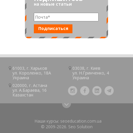
на новые статьи
61003, г.
Харьков
03038, г.
Киев
ул. Короленко, 18А
ул. Н.Гринченко, 4
Украина
Украина
020000, г.
Астана
ул. А.Барaeва, 16
Казaxcтан
Наши курсы:
seoeducation.com.ua
© 2009-2026.
Seo Solution
›