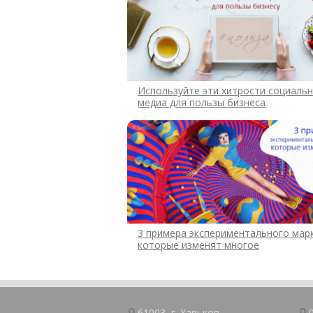
Используйте эти хитрости социаль
медиа для пользы бизнеса
3 примера экспериментального марк
которые изменят многое
61003, г.
Харьков