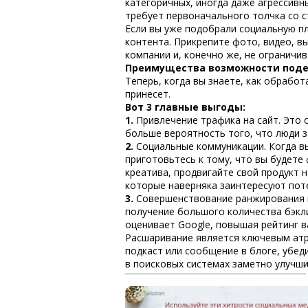
категоричных, иногда даже агрессивн
требует первоначального толчка со с
Если вы уже подобрали социальную п
контента. Прикрепите фото, видео, 
компании и, конечно же, не ограничи
Преимущества возможности поде
Теперь, когда вы знаете, как обработ
принесет.
Вот 3 главные выгоды:
1.
Привлечение трафика на сайт. Это 
больше вероятность того, что люди з
2.
Социальные коммуникации. Когда вы
приготовьтесь к тому, что вы будете
креатива, продвигайте свой продукт 
которые наверняка заинтересуют пот
3.
Совершенствование ранжирования п
получение большого количества бэкли
оценивает Google, повышая рейтинг в
Расшаривание является ключевым атр
подкаст или сообщение в блоге, убед
в поисковых системах заметно улучши