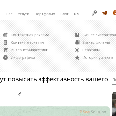
О нас
Услуги
Портфолио
Блог
Ua
РАЗРАБОТКА
Контекстная реклама
Бизнес литература
Продвижение в соцсетях
Разработка сайта
Контент-маркетинг
Бизнес фильмы
Разработка лендинга
Интернет-маркетинг
Стартапы
Редизайн сайта
Управление репутацией
Инфографика
Истории успеха в I
Создание логотипа
Контент маркетинг
ут повысить эффективность вашего