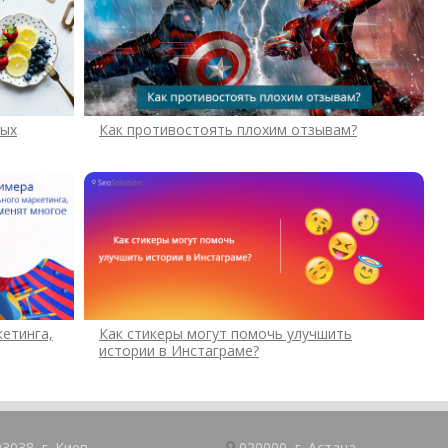
ных
Как противостоять плохим отзывам?
етинга,
Как стикеры могут помочь улучшить
истории в Инстаграме?
03038, г.
Киев
020000, г.
Астана