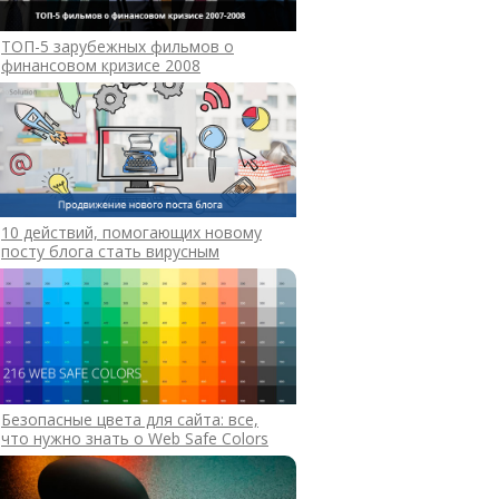
ТОП-5 зарубежных фильмов о
финансовом кризисе 2008
10 действий, помогающих новому
посту блога стать вирусным
Безопасные цвета для сайта: все,
что нужно знать о Web Safe Colors