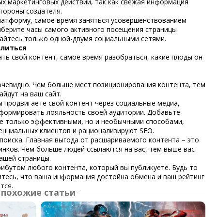
ых маркетинговых действий, так как свежая информация
тороны создателя.
латформу, самое время заняться усовершенствованием
выберите часы самого активного посещения страницы
вайтесь только одной-двумя социальными сетями.
литься
ать свой контент, самое время разобраться, какие плоды он
очевидно. Чем больше мест позиционирования контента, тем
айдут на ваш сайт.
 продвигаете свой контент через социальные медиа,
 формировать лояльность своей аудитории. Добавьте
не только эффективными, но и необычными способами,
енциальных клиентов и рационализируют SEO.
оиска. Главная выгода от расшариваемого контента – это
нков. Чем больше людей ссылаются на вас, тем выше вас
ашей страницы.
ибутом любого контента, который вы публикуете. Будь то
итесь, что ваша информация достойна обмена и ваш рейтинг
тся.
похожие статьи