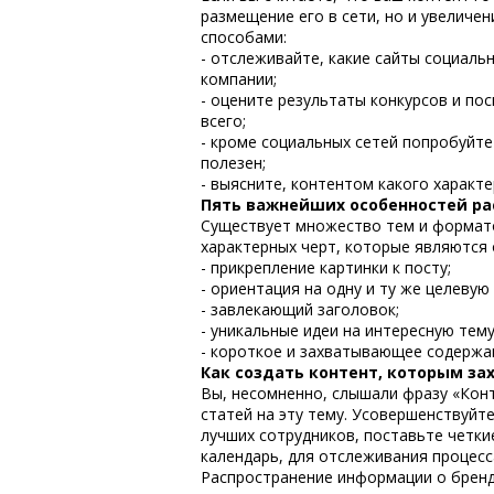
размещение его в сети, но и увеличе
способами:
- отслеживайте, какие сайты социал
компании;
- оцените результаты конкурсов и по
всего;
- кроме социальных сетей попробуйте
полезен;
- выясните, контентом какого характ
Пять важнейших особенностей р
Существует множество тем и формато
характерных черт, которые являются
- прикрепление картинки к посту;
- ориентация на одну и ту же целевую
- завлекающий заголовок;
- уникальные идеи на интересную тему
- короткое и захватывающее содержан
Как создать контент, которым за
Вы, несомненно, слышали фразу «Конт
статей на эту тему. Усовершенствуйт
лучших сотрудников, поставьте четки
календарь, для отслеживания процесс
Распространение информации о бренд