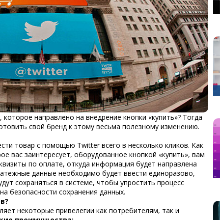
, которое направлено на внедрение кнопки «купить»? Тогда
отовить свой бренд к этому весьма полезному изменению.
ти товар с помощью Twitter всего в несколько кликов. Как
ое вас заинтересует, оборудованное кнопкой «купить», вам
квизиты по оплате, откуда информация будет направлена
латежные данные необходимо будет ввести единоразово,
удут сохраняться в системе, чтобы упростить процесс
т на безопасности сохранения данных.
в?
вляет некоторые привелегии как потребителям, так и
акие преимущества: