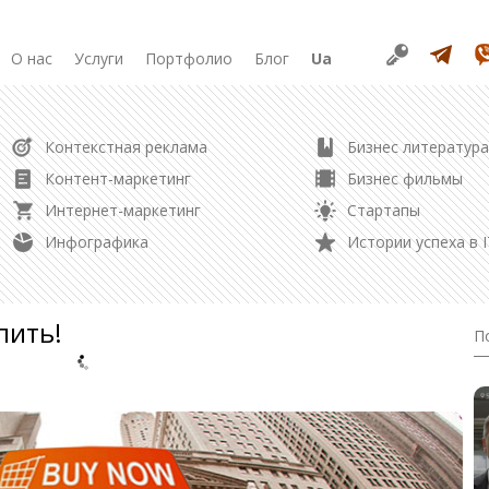
О нас
Услуги
Портфолио
Блог
Ua
РАЗРАБОТКА
Контекстная реклама
Бизнес литература
Продвижение в соцсетях
Разработка сайта
Контент-маркетинг
Бизнес фильмы
Разработка лендинга
Интернет-маркетинг
Стартапы
Редизайн сайта
Управление репутацией
Инфографика
Истории успеха в I
Создание логотипа
Контент маркетинг
пить!