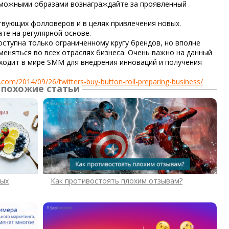
зможными образами вознаграждайте за проявленный
твующих фолловеров и в целях привлечения новых.
ате на регулярной основе.
оступна только ограниченному кругу брендов, но вполне
меняться во всех отраслях бизнеса. Очень важно на данный
сходит в мире SMM для внедрения инноваций и получения
com/2014/09/26/twitters-buy-button-roll-preparing-business/
похожие статьи
ных
Как противостоять плохим отзывам?