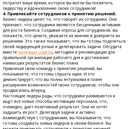
потратит ваше время, которое вы могли бы посвятить
лидерству и вдохновлению своих сотрудников!
4. Привлекайте сотрудников к принятию решений.
Бизнес-лидеры ценят то, что говорят их сотрудники. Они
признают, что сотрудники являются бесценными активами
для роста бизнеса. Создавая опросы для сотрудников, вы
покажете, что цените, уважаете их мнение и доверяете их
решениям. Это также показывает, что вы готовы поделиться
своей лидирующей ролью и делегировать задачи. Обсудите
вместе
полезные советы
, методики и рекомендации для
правильной организации рабочего дня и достижения
наивысших результатов бизнес плана.
Привлекая свою команду к принятию решений, вы
показываете, что готовы слушать идеи. И это
демонстрирует, что вы полны энтузиазма в плане
расширения возможностей своих сотрудников, чтобы они
продвигались вперед.
Настоящие лидеры рады, что сотрудники развиваются и
ищут все новые
способы мотивации персонала
, что,
очевидно, дает позитивный результат. Они не хотят
задушить их рост. Делегируя задачи и активно
взаимодействуя с сотрудниками, вы показываете, что
готовы создавать новых лидеров в своем бизнесе. Вы
можете привлекать сотрудников к принятию решений,