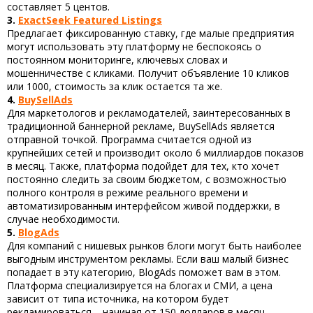
составляет 5 центов.
3.
ExactSeek Featured Listings
Предлагает фиксированную ставку, где малые предприятия
могут использовать эту платформу не беспокоясь о
постоянном мониторинге, ключевых словах и
мошенничестве с кликами. Получит объявление 10 кликов
или 1000, стоимость за клик остается та же.
4.
BuySellAds
Для маркетологов и рекламодателей, заинтересованных в
традиционной баннерной рекламе, BuySellAds является
отправной точкой. Программа считается одной из
крупнейших сетей и производит около 6 миллиардов показов
в месяц. Также, платформа подойдет для тех, кто хочет
постоянно следить за своим бюджетом, с возможностью
полного контроля в режиме реального времени и
автоматизированным интерфейсом живой поддержки, в
случае необходимости.
5.
BlogAds
Для компаний с нишевых рынков блоги могут быть наиболее
выгодным инструментом рекламы. Если ваш малый бизнес
попадает в эту категорию, BlogAds поможет вам в этом.
Платформа специализируется на блогах и СМИ, а цена
зависит от типа источника, на котором будет
рекламироваться – начиная от 150 долларов в месяц.