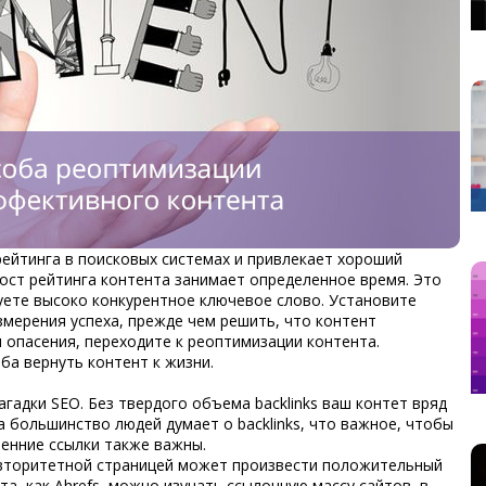
рейтинга в поисковых системах и привлекает хороший
рост рейтинга контента занимает определенное время. Это
уете высоко конкурентное ключевое слово. Установите
змерения успеха, прежде чем решить, что
контент
и опасения, переходите к реоптимизации контента.
а вернуть контент к жизни.
загадки SEO. Без твердого объема backlinks ваш контет вряд
а большинство людей думает о backlinks, что важное, чтобы
ренние ссылки также важны.
авторитетной страницей может произвести положительный
а, как Ahrefs, можно изучать ссылочную массу сайтов, в