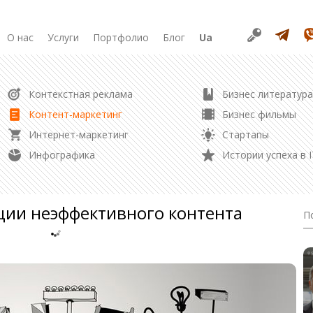
О нас
Услуги
Портфолио
Блог
Ua
РАЗРАБОТКА
Контекстная реклама
Бизнес литература
Продвижение в соцсетях
Разработка сайта
Контент-маркетинг
Бизнес фильмы
Разработка лендинга
Интернет-маркетинг
Стартапы
Редизайн сайта
Управление репутацией
Инфографика
Истории успеха в I
Создание логотипа
Контент маркетинг
ции неэффективного контента