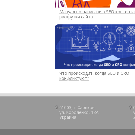
Мануал по написанию SEO контента
раскрутки сайта
Что происходит, когда SEO и CRO
конфликтуют?
61003, г.
Харьков
ул. Короленко, 18А
Украина