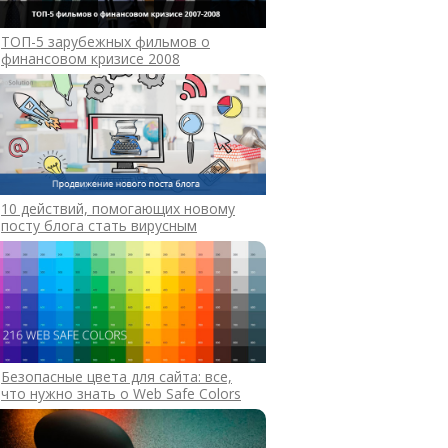
ТОП-5 зарубежных фильмов о
финансовом кризисе 2008
10 действий, помогающих новому
посту блога стать вирусным
Безопасные цвета для сайта: все,
что нужно знать о Web Safe Colors