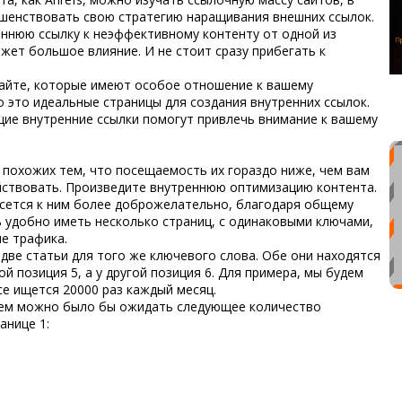
ршенствовать свою стратегию наращивания внешних ссылок.
еннюю ссылку к неэффективному контенту от одной из
ажет большое влияние. И не стоит сразу прибегать к
сайте, которые имеют особое отношение к вашему
о это идеальные страницы для создания внутренних ссылок.
ие внутренние ссылки помогут привлечь внимание к вашему
ц похожих тем, что посещаемость их гораздо ниже, чем вам
йствовать. Произведите
внутреннюю оптимизацию контента
.
есется к ним более доброжелательно, благодаря общему
ь удобно иметь несколько страниц, с одинаковыми ключами,
е трафика.
 две статьи для того же ключевого слова. Обе они находятся
ой позиция 5, а у другой позиция 6. Для примера, мы будем
се ищется 20000 раз каждый месяц.
ием можно было бы ожидать следующее количество
анице 1: