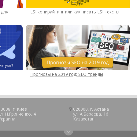
 для
LSI копирайтинг или как писать LSI тексты
Прогнозы на 2019 год: SEO тренды
03038, г.
Киев
020000, г.
Астана
ул. Н.Гринченко, 4
ул. А.Барaeва, 16
Украина
Казaxcтан