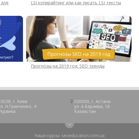
 для
LSI копирайтинг или как писать LSI тексты
Прогнозы на 2019 год: SEO тренды
03038, г.
Киев
020000, г.
Астана
ул. Н.Гринченко, 4
ул. А.Барaeва, 16
Украина
Казaxcтан
Наши курсы:
seoeducation.com.ua