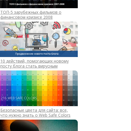
ТОП-5 зарубежных фильмов о
финансовом кризисе 2008
10 действий, помогающих новому
посту блога стать вирусным
Безопасные цвета для сайта: все,
что нужно знать о Web Safe Colors