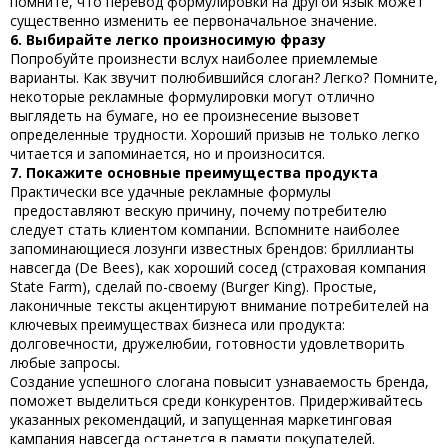
помните, что перевод формулировки на другой язык может
существенно изменить ее первоначальное значение.
6. Выбирайте легко произносимую фразу
Попробуйте произнести вслух наиболее приемлемые
варианты. Как звучит полюбившийся слоган? Легко? Помните,
некоторые рекламные формулировки могут отлично
выглядеть на бумаге, но ее произнесение вызовет
определенные трудности. Хороший призыв не только легко
читается и запоминается, но и произносится.
7. Покажите основные преимущества продукта
Практически все удачные рекламные формулы
предоставляют вескую причину, почему потребителю
следует стать клиентом компании. Вспомните наиболее
запоминающиеся лозунги известных брендов: бриллианты
навсегда (De Bees), как хороший сосед (страховая компания
State Farm), сделай по-своему (Burger King). Простые,
лаконичные тексты акцентируют внимание потребителей на
ключевых преимуществах бизнеса или продукта:
долговечности, дружелюбии, готовности удовлетворить
любые запросы.
Создание успешного слогана
повысит узнаваемость бренда,
поможет выделиться среди конкурентов. Придерживайтесь
указанных рекомендаций, и запущенная маркетинговая
кампания навсегда останется в памяти покупателей.