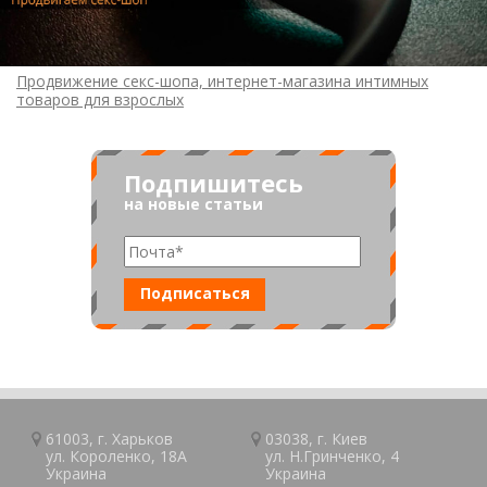
Продвижение секс-шопа, интернет-магазина интимных
товаров для взрослых
Подпишитесь
на новые статьи
61003, г.
Харьков
03038, г.
Киев
ул. Короленко, 18А
ул. Н.Гринченко, 4
Украина
Украина