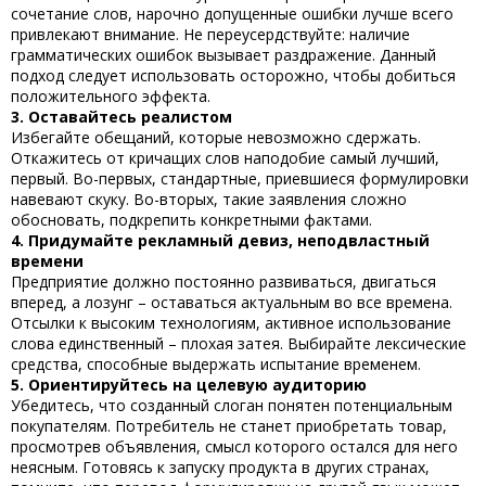
сочетание слов, нарочно допущенные ошибки лучше всего
привлекают внимание. Не переусердствуйте: наличие
грамматических ошибок вызывает раздражение. Данный
подход следует использовать осторожно, чтобы добиться
положительного эффекта.
3. Оставайтесь реалистом
Избегайте обещаний, которые невозможно сдержать.
Откажитесь от кричащих слов наподобие самый лучший,
первый. Во-первых, стандартные, приевшиеся формулировки
навевают скуку. Во-вторых, такие заявления сложно
обосновать, подкрепить конкретными фактами.
4. Придумайте рекламный девиз, неподвластный
времени
Предприятие должно постоянно развиваться, двигаться
вперед, а лозунг – оставаться актуальным во все времена.
Отсылки к высоким технологиям, активное использование
слова единственный – плохая затея. Выбирайте лексические
средства, способные выдержать испытание временем.
5. Ориентируйтесь на целевую аудиторию
Убедитесь, что созданный слоган понятен потенциальным
покупателям. Потребитель не станет приобретать товар,
просмотрев объявления, смысл которого остался для него
неясным. Готовясь к запуску продукта в других странах,