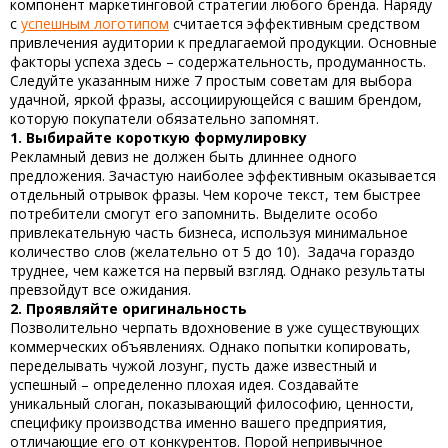
компонент маркетинговой стратегии любого бренда. Наряду
с
успешным логотипом
считается эффективным средством
привлечения аудитории к предлагаемой продукции. Основные
факторы успеха здесь – содержательность, продуманность.
Следуйте указанным ниже 7 простым советам для выбора
удачной, яркой фразы, ассоциирующейся с вашим брендом,
которую покупатели обязательно запомнят.
1. Выбирайте короткую формулировку
Рекламный девиз не должен быть длиннее одного
предложения. Зачастую наиболее эффективным оказывается
отдельный отрывок фразы. Чем короче текст, тем быстрее
потребители смогут его запомнить. Выделите особо
привлекательную часть бизнеса, используя минимальное
количество слов (желательно от 5 до 10). Задача гораздо
труднее, чем кажется на первый взгляд. Однако результаты
превзойдут все ожидания.
2. Проявляйте оригинальность
Позволительно черпать вдохновение в уже существующих
коммерческих объявлениях. Однако попытки копировать,
переделывать чужой лозунг, пусть даже известный и
успешный – определенно плохая идея. Создавайте
уникальный слоган, показывающий философию, ценности,
специфику производства именно вашего предприятия,
отличающие его от конкурентов. Порой непривычное