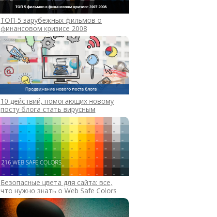
ТОП-5 зарубежных фильмов о
финансовом кризисе 2008
10 действий, помогающих новому
посту блога стать вирусным
Безопасные цвета для сайта: все,
что нужно знать о Web Safe Colors