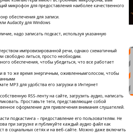
ий микрофон для предоставления наиболее качественного
онр обеспечения для записи.
ли Audacity для Windows
личие, надо записать подкаст, используя указанную
терством импровизированной речи, однако схематичный
и свободно литься, просто необходим.
ого обеспечения, чтобы убедиться, что все работает
 и в то же время энергичным, оживленнымголосом, чтобы
ванными
ате MP3 для удобства его загрузки в Интернет​
собственную RSS-ленту на сайте, загрузить аудио, написать
ликовать. Проставьте теги, представляющие собой
твенное оформление для привлечения внимания слушателей.
асти подкастинга – предоставление его пользователям. Не
ва при загрузке и публикуйте каждый аудио файл как
ст в социальных сетях и на веб-сайте. Можно даже включить