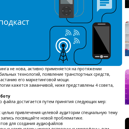
тинга
не нова, активно применяется на протяжении
бильных технологий, появление транспортных средств,
растанию его маркетинговой мощи.
логии кажется заманчивой, ниже представлены 4 совета,
аботу
 файла достигается путем принятия следующих мер:
с целью привлечения целевой аудитории специальную тему
запись посвящайте новой проблематике.
нтов для создания аудиофайлов
нарные компьютеры имеют встроенные микрофоны, вам