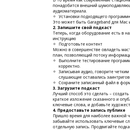
понадобится внешний шумоподавляющ
аудиоматериала.
Установки подходящего программн
Это может быть Garageband для Mac и
2. Запишите свой подкаст
Теперь, когда оборудование есть в на
инструкцию
Подготовьте контент
Можно в совершенстве овладеть мас
план, позволяющий потоку информаци
Выполните тестирование программн
корректно.
Записывая аудио, говорите четким
слушающие оставались заинтриго
Сохраните записанный файл в форм
3. Загрузите подкаст
Лучший способ это сделать – создать 
краткое изложение сказанного и опуб
ключевые слова, и добавьте художес
4. Предоставьте запись публике
Пришло время для наиболее важной ч
забывайте использовать ключевые сло
отдельную запись. Продвигайте подка