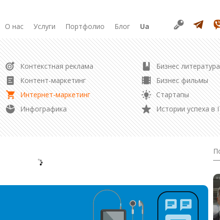
О нас
Услуги
Портфолио
Блог
Ua
РАЗРАБОТКА
Контекстная реклама
Бизнес литература
Продвижение в соцсетях
Разработка сайта
Контент-маркетинг
Бизнес фильмы
Разработка лендинга
Интернет-маркетинг
Стартапы
Редизайн сайта
Управление репутацией
Инфографика
Истории успеха в I
Создание логотипа
Контент маркетинг