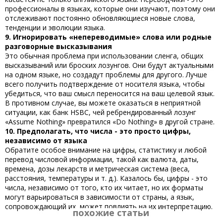
профессионалы в языках, которые они изучают, поэтому они
отслеживают постоянно обновляющиеся новые слова,
тенденции и эволюции языка.
9. Игнорировать «непереводимые» слова или родные
разговорные высказывания
Это обычная проблема при использовании сленга, общих
высказываний или броских лозунгов. Они будут актуальными
на одном языке, но создадут проблемы для другого. Лучше
всего получить подтверждение от носителя языка, чтобы
убедиться, что ваш смысл переносится на ваш целевой язык.
В противном случае, вы можете оказаться в неприятной
ситуации, как банк HSBC, чей ребрендированный лозунг
«Assume Nothing» превратился «Do Nothing» в другой стране.
10. Предполагать, что числа - это просто цифры,
независимо от языка
Обратите особое внимание на цифры, статистику и любой
перевод числовой информации, такой как валюта, даты,
времена, дозы лекарств и метрическая система (веса,
расстояния, температуры и т. д.). Казалось бы, цифры - это
числа, независимо от того, кто их читает, но их форматы
могут варьироваться в зависимости от страны, а язык,
сопровождающий их, может повлиять на их интерпретацию.
похожие статьи