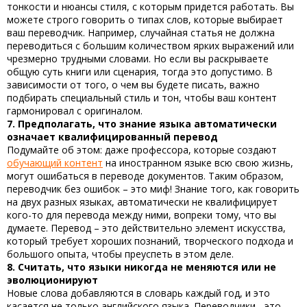
тонкости и нюансы стиля, с которым придется работать. Вы
можете строго говорить о типах слов, которые выбирает
ваш переводчик. Например, случайная статья не должна
переводиться с большим количеством ярких выражений или
чрезмерно трудными словами. Но если вы раскрываете
общую суть книги или сценария, тогда это допустимо. В
зависимости от того, о чем вы будете писать, важно
подбирать специальный стиль и тон, чтобы ваш контент
гармонировал с оригиналом.
7. Предполагать, что знание языка автоматически
означает квалифицированный перевод
Подумайте об этом: даже профессора, которые создают
обучающий контент
на иностранном языке всю свою жизнь,
могут ошибаться в переводе документов. Таким образом,
переводчик без ошибок
– это миф! Знание того, как говорить
на двух разных языках, автоматически не квалифицирует
кого-то для перевода между ними, вопреки тому, что вы
думаете. Перевод – это действительно элемент искусства,
который требует хороших познаний, творческого подхода и
большого опыта, чтобы преуспеть в этом деле.
8. Считать, что языки никогда не меняются или не
эволюционируют
Новые слова добавляются в словарь каждый год, и это
касается не только английского языка. Переводчики - это