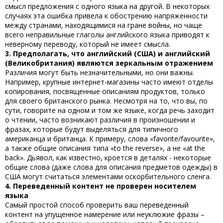
смысл предложения с одного языка на другой. В некоторых
случаях эта ошибка привела к обострению напряженности
между странами, находящимися на гране войны, но чаще
всего
неправильные глаголы английского языка
приводят к
неверному переводу, который не имеет смысла.
3. Предполагать, что английский (США) и английский
(Великобритания) являются зеркальным отражением
Различия могут быть незначительными, но они важны.
Например, крупные интернет-магазины часто имеют отделы
копирования, посвященные описаниям продуктов, только
для своего британского рынка. Несмотря на то, что вы, по
сути, говорите на одном и том же языке, когда речь заходит
о чтении, часто возникают различия в произношении и
фразах, которые будут выделяться для типичного
американца и британца. К примеру, слова «favorite/favourite»,
а также общие описания типа «to the reverse», а не «at the
back». Дьявол, как известно, кроется в деталях - некоторые
общие слова (даже слова для описания предметов одежды) в
США могут считаться элементами оскорбительного сленга.
4. Переведенный контент не проверен носителем
языка
Самый простой способ проверить ваш переведенный
контент на упущенное намерение или неуклюжие фразы –