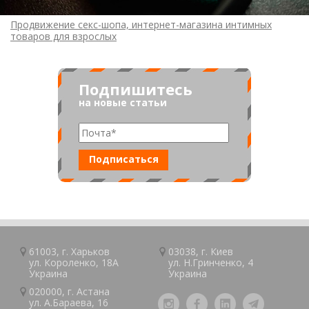
Продвижение секс-шопа, интернет-магазина интимных
товаров для взрослых
Подпишитесь
на новые статьи
61003, г.
Харьков
03038, г.
Киев
ул. Короленко, 18А
ул. Н.Гринченко, 4
Украина
Украина
020000, г.
Астана
ул. А.Барaeва, 16