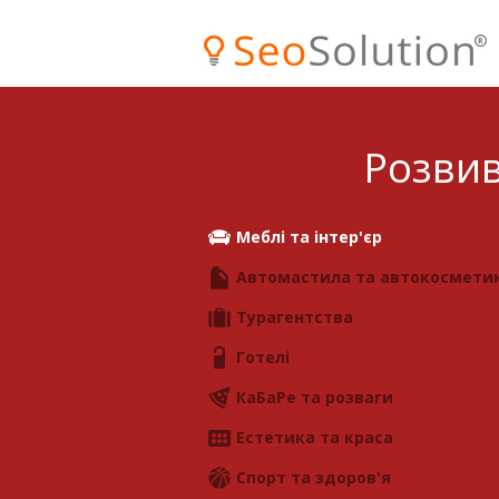
Розвив
Меблі та інтер'єр
Автомастила та автокосмети
Турагентства
Готелі
КаБаРе та розваги
Естетика та краса
Спорт та здоров'я