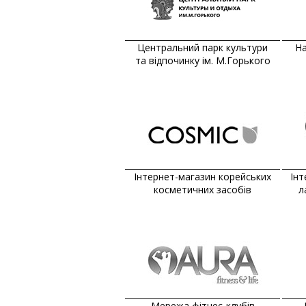
Транспортні послуги
Ювелірні вироби
Центральний парк культури
На
Стоматологія
та відпочинку ім. М.Горького
Архітектура та дизайн
Архитектура и дизайн
Курси та навчання
Продукти харчування та напої
Інтернет-магазин корейських
Інт
косметичних засобів
л
Мережа фітнес-клубів