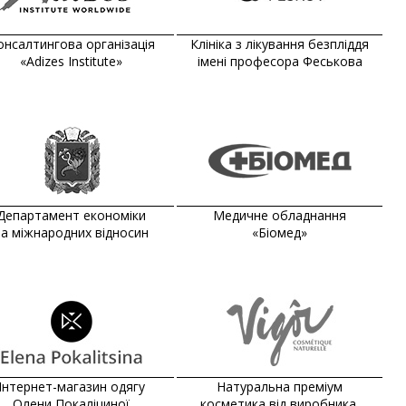
онсалтингова організація
Клініка з лікування безпліддя
«Adizes Institute»
імені професора Феськова
Департамент економіки
Медичне обладнання
та міжнародних відносин
«Біомед»
Інтернет-магазин одягу
Натуральна преміум
Олени Покаліциної
косметика від виробника.