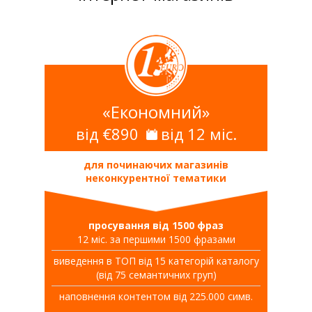
«Економний»
від €890
від 12 міс.
для починаючих магазинів
неконкурентної тематики
просування від 1500 фраз
12 міс. за першими 1500 фразами
виведення в ТОП від 15 категорій каталогу
(від 75 семантичних груп)
наповнення контентом від 225.000 симв.