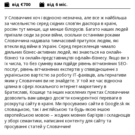
від €700
від 6 міс.
У Словаччині хоч і відносно незначна, але все ж найбільша
за чисельністю серед східних слов'ян діаспора в країні,
росіян тут менше, ще менше білорусів. Багато наших людей
приїхали сюди за роки війни, оскільки останніми роками
Словаччина надавала тимчасовий притулок людям, які
втекли від війни в Україні. Серед переселенців чимало
діяльних бізнес-активних людей, які знаються на онлайн-
бізнесі та онлайн-представництві офлайн-бізнесу. Якщо ви з
їх числа, то без сумніву вам підійде рівень вітчизняних SEO-
послуг, рівень вітчизняних експертів у співвідношенні з
українською вартістю за роботу IT-фахівців, альтернативи
яким у Словаччині ви не знайдете. У той же час відносна
цілина в сфері локального інтернет-маркетингу в
Братиславі, Кошице та інших населених пунктах Словаччини
дозволить вам швидко досягти конкурентної переваги в
розкрутці сайту в країні. Ми просуваємо сайти в Google.sk як
словацькою, так і англійською та будь-якою іншою
європейською мовою – жодних мовних бар'єрів і складнощів
у зборі семантики, написанні контенту для сайту та
просуванні статей у Словаччині!