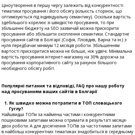
Ціноутворення в першу чергу залежить від конкурентності
тематики просування і його обсягу (кількість сторінок, що
оптимізуються під індивідуальну семантику). Оскільки вартість
здебільшого корелює зі швидкістю просування, то при
збільшенні бюджету на SEO зазвичай можна прискорити
просування або збільшити охоплення семантики. Стандартне
просування сайтів в Болгарії (Софія, Пловдив, Варна та ін.) з
нуля передбачає мінімум 12 місяців роботи. Збільшенням
вартості прискоритися можна не більше, ніж удвічі. Мінімальна
вартість просування інтернет-магазину на 30% дорожча за
просування корпоративного сайту за рахунок більшого
необхідного обсягу робіт.
Популярні питання та відповіді, FAQ про нашу роботу
над просуванням ваших сайтів в Болгарії
Як швидко можна потрапити в ТОП словацького
Гуглу?
Найшвидші ТОПи за найменш частими і конкурентними
пошуковими запитами можна отримати в результаті місяця-
двох роботи. А для досягнення ТОПів за частотними запитами
в найбільш конкурентних тематиках знадобиться в середньому