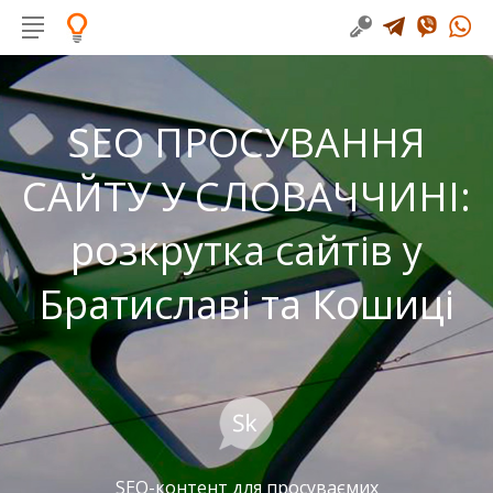
SEO ПРОСУВАННЯ
САЙТУ У СЛОВАЧЧИНІ:
розкрутка сайтів у
Братиславі та Кошиці
SEO-контент для просуваємих