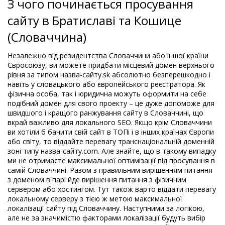
З чого починається просування
сайту в Братиславі та Кошице
(Словаччина)
Незалежно від резидентства Словаччини або іншої країни
Євросоюзу, ви можете придбати місцевий домен верхнього
рівня за типом назва-сайту.sk абсолютно безперешкодно і
навіть у словацького або європейського реєстратора. Як
фізична особа, так і юридична можуть оформити на себе
подібний домен для свого проекту – це дуже допоможе для
швидшого і кращого ранжування сайту в Словаччині, що
вкрай важливо для локального SEO. Якщо крім Словаччини
ви хотіли б бачити свій сайт в ТОПі і в інших країнах Європи
або світу, то віддайте перевагу транснаціональній доменній
зоні типу назва-сайту.com. Але знайте, що в такому випадку
ми не отримаєте максимальної оптимізації під просування в
самій Словаччині. Разом з правильним вирішенням питання
з доменом в парі йде вирішення питання з фізичним
сервером або хостингом. Тут також варто віддати перевагу
локальному серверу з тією ж метою максимальної
локалізації сайту під Словаччину. Наступними за логікою,
але не за значимістю факторами локалізації будуть вибір