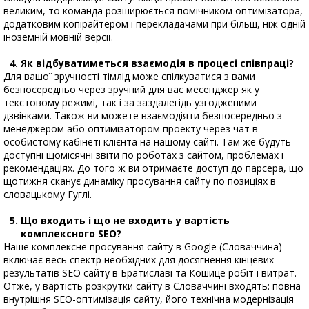
великим, то команда розширюється помічником оптимізатора,
додатковим копірайтером і перекладачами при більш, ніж одній
іноземній мовній версії.
Як відбуватиметься взаємодія в процесі співпраці?
Для вашої зручності тімлід може спілкуватися з вами
безпосередньо через зручний для вас месенджер як у
текстовому режимі, так і за заздалегідь узгодженими
дзвінками. Також ви можете взаємодіяти безпосередньо з
менеджером або оптимізатором проекту через чат в
особистому кабінеті клієнта на нашому сайті. Там же будуть
доступні щомісячні звіти по роботах з сайтом, проблемах і
рекомендаціях. До того ж ви отримаєте доступ до парсера, що
щотижня сканує динаміку просування сайту по позиціях в
словацькому Гуглі.
Що входить і що не входить у вартість
комплексного SEO?
Наше комплексне просування сайту в Google (Словаччина)
включає весь спектр необхідних для досягнення кінцевих
результатів SEO сайту в Братиславі та Кошице робіт і витрат.
Отже, у вартість розкрутки сайту в Словаччині входять: повна
внутрішня SEO-оптимізація сайту, його технічна модернізація