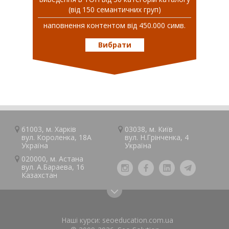
(від 150 семантичних груп)
наповнення контентом від 450.000 симв.
Вибрати
61003, м.
Харків
03038, м.
Київ
вул. Короленка, 18А
вул. Н.Грінченка, 4
Україна
Україна
020000, м.
Астана
вул. А.Барaeва, 16
Казaxcтан
Наші курси:
seoeducation.com.ua