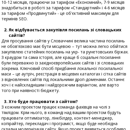
10-12 місяців, працюючи за тарифом «Економний», 7-9 місяців
знадобиться в роботі за тарифом «Стандартний» і 4-6 місяців
за тарифом «Продвинутий» - це об'єктивний максимум для
термінів SEO.
Як відбувається закупівля посилань зі словацьких
сайтів?
Для просування сайтів у Словаччині велика частина посилань
не обов'язково має бути місцевою – тут можна легко обійтися
закупівлею статейних посилань на укр- та рунетовських біржах.
З краудом та сама історія, але краще б соціальні посилання
були переважно із західноєвропейських сайтів і зі словацьких
зокрема. Ключовий спосіб придбання локальної посилальної
маси – це аутріч, реєстрація в місцевих каталогах і сітка сайтів
з відновлених сайтів під локальними дроп-доменами. Останнє
хоч і є найскладнішим і найдорожчим варіантом, але варто
того при наявності бюджету.
Хто буде працювати з сайтом?
З кожним проектом працює команда фахівців на чолі з
тімлідом. Крім нього, в команді над вашим проектом будуть
працювати оптимізатор, лінкбілдер, контент-менеджер,
копірайтер, перекладач і програміст, якщо буде необхідна
складна модернізація сайту. Якщо проект виявиться особливо