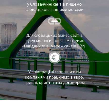
у Словаччині сайтів пишемо
словацькою і іншими мовами
Для словацьких бізнес-сайтів
купуємо посилання з місцевих
майданчиків, мереж сайтів PBN
У співпраці зі словацькими
компаніями працюємо в євро,
гривні, крипті та за договором