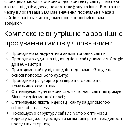
словацької мови як основної для контенту сайту + місцеві
контактні дані: адреса, номер телефону та інше. В останню
чергу в локалізації SEO має значення посилальна маса з
сайтів з національною доменною зоною і місцевим
трафіком.
Комплексне внутрішнє та зовнішнє
просування сайтів у Словаччині:
Проводимо конкурентний аналіз топових сайтів;
Проводимо аудит на відповідність сайту вимогам Google
до вебмайстрів;
Приводимо сайт у відповідність до вимог Google на
основі попереднього аудиту;
Проводимо регулярне розширення охоплення
тематичної семантики;
Оптимізуємо мультимовність, якщо ваш сайт підтримує
більше однієї мовної версії;
Оптимізуємо якість індексації сайту за допомогою
robots.txt і htaccess;
Покращуємо структуру сайту з метою оптимізації
користувацького досвіду та мінімізації рівня вкладеності
просувних сторінок;