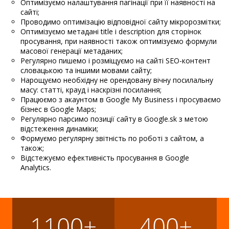
Оптимізуємо налаштування пагінації при її наявності на
сайті;
Проводимо оптимізацію відповідної сайту мікророзмітки;
Оптимізуємо метадані title і description для сторінок
просування, при наявності також оптимізуємо формули
масової генерації метаданих;
Регулярно пишемо і розміщуємо на сайті SEO-контент
словацькою та іншими мовами сайту;
Нарощуємо необхідну не орендовану вічну посилальну
масу: статті, крауд і наскрізні посилання;
Працюємо з акаунтом в Google My Business і просуваємо
бізнес в Google Maps;
Регулярно парсимо позиції сайту в Google.sk з метою
відстеження динаміки;
Формуємо регулярну звітність по роботі з сайтом, а
також;
Відстежуємо ефективність просування в Google
Analytics.
1100+
400+