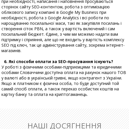
при необхідності, написання і наповнення просуваються
сторінок сайту SEO-контентом, робота з оптимізацією
облікового запису компанії в Google My Business при
необхідності, робота з Google Analytics і всі роботи по
нарощуванню посилальної маси, такі як закупівля посилань і
створення сіток PBN, а також у вартість включений і сам
посилальний бюджет. Єдине, з чим ми можемо надати вам
підтримку і сприяння, але що не входить у вартість комплексу
SEO під ключ, так це адміністрування сайту, зокрема інтернет-
магазинів.
Які способи оплати за SEO-просування існують?
У роботі з фізичними особами-підприємцями та юридичними
особами Словаччини доступна оплата на рахунок нашого ТОВ
у валюті або в українській гривні, якщо контрагент з України.
Якщо ж платником є фізична особа, то буде доступний той
самий спосіб оплати, а також переказ особистих коштів на
картку банку та оплата на криптогаманець.
НАШІ ДОСЯГНЕННЯ