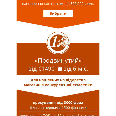
наповнення контентом від 300.000 симв.
Вибрати
«Продвинутий»
від €1490
від 6 міс.
для націлених на лідерство
магазинів конкурентної тематики
просування від 3000 фраз
6 міс. за першими 1500 фразами
виведення в ТОП від 30 категорій каталогу