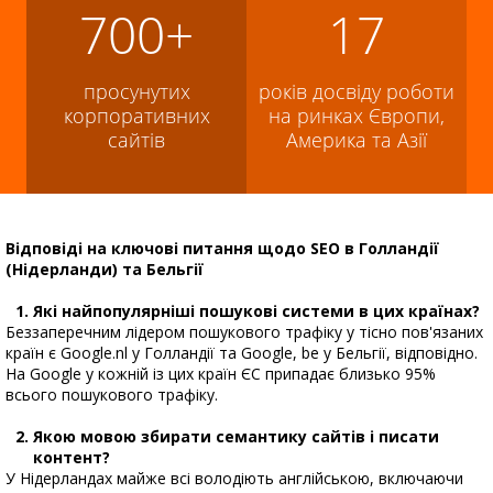
700+
17
просунутих
років досвіду роботи
корпоративних
на ринках Європи,
сайтів
Америка та Азії
Відповіді на ключові питання щодо SEO в Голландії
(Нідерланди) та Бельгії
Які найпопулярніші пошукові системи в цих країнах?
Беззаперечним лідером пошукового трафіку у тісно пов'язаних
країн є Google.nl у Голландії та Google, be у Бельгії, відповідно.
На Google у кожній із цих країн ЄС припадає близько 95%
всього пошукового трафіку.
Якою мовою збирати семантику сайтів і писати
контент?
У Нідерландах майже всі володіють англійською, включаючи