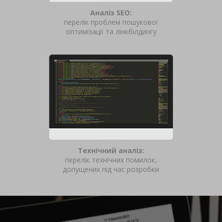
Аналіз SEO:
перелік проблем пошукової
оптимізації та лінкбілдингу
Технічний аналіз:
перелік технічних помилок,
допущених під час розробки