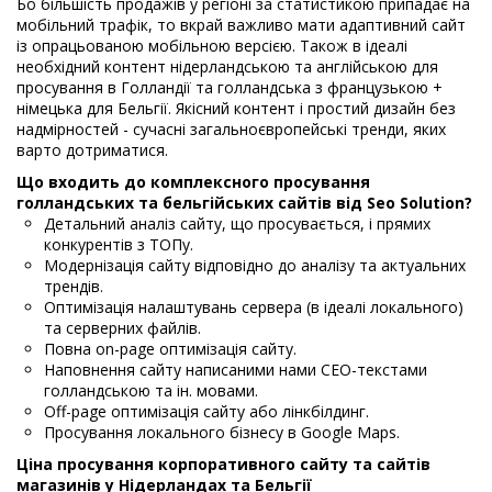
Бо більшість продажів у регіоні за статистикою припадає на
мобільний трафік, то вкрай важливо мати адаптивний сайт
із опрацьованою мобільною версією. Також в ідеалі
необхідний контент нідерландською та англійською для
просування в Голландії та голландська з французькою +
німецька для Бельгії. Якісний контент і простий дизайн без
надмірностей - сучасні загальноєвропейські тренди, яких
варто дотриматися.
Що входить до комплексного просування
голландських та бельгійських сайтів від Seo Solution?
Детальний аналіз сайту, що просувається, і прямих
конкурентів з ТОПу.
Модернізація сайту відповідно до аналізу та актуальних
трендів.
Оптимізація налаштувань сервера (в ідеалі локального)
та серверних файлів.
Повна on-page оптимізація сайту.
Наповнення сайту написаними нами СЕО-текстами
голландською та ін. мовами.
Off-page оптимізація сайту або лінкбілдинг.
Просування локального бізнесу в Google Maps.
Ціна просування корпоративного сайту та сайтів
магазинів у Нідерландах та Бельгії