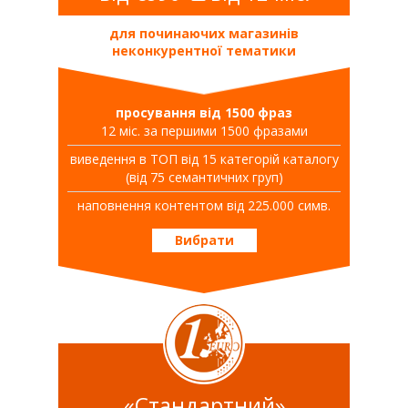
для починаючих магазинів
неконкурентної тематики
просування від 1500 фраз
12 міс. за першими 1500 фразами
виведення в ТОП від 15 категорій каталогу
(від 75 семантичних груп)
наповнення контентом від 225.000 симв.
Вибрати
«Стандартний»