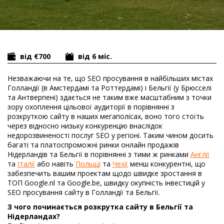
від €700
від 6 міс.
Незважаючи на те, що SEO просування в найбільших містах
Голландії (в Амстердамі та Роттердамі) і Бельгії (у Брюсселі
та Антверпені) здається не таким вже масштабним з точки
зору охоплення цільової аудиторії в порівнянні з
розкруткою сайту в наших мегаполісах, воно того стоїть
через відносно низьку конкуренцію внаслідок
недорозвиненості послуг SEO у регіоні. Таким чином досить
багаті та платоспроможні ринки онлайн продажів
Нідерландів та Бельгії в порівнянні з тими ж ринками
Англії
та
Італії
або навіть
Польщі
та
Чехії
менш конкурентні, що
забезпечить вашим проектам щодо швидке зростання в
ТОП Google.nl та Google.be, швидку окупність інвестицій у
SEO просування сайту в Голландії та Бельгії.
З чого починається розкрутка сайту в Бельгії та
Нідерландах?