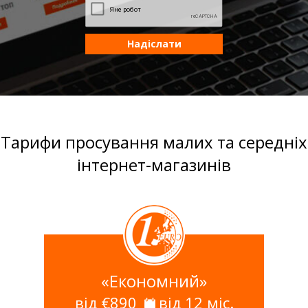
Надіслати
Тарифи просування малих та середніх
інтернет-магазинів
«Економний»
від €890
від 12 міс.