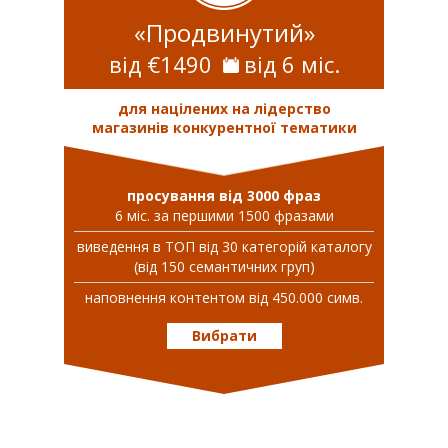
«Продвинутий»
від €1490
від 6 міс.
для націлених на лідерство
магазинів конкурентної тематики
просування від 3000 фраз
6 міс. за першими 1500 фразами
виведення в ТОП від 30 категорій каталогу
(від 150 семантичних груп)
наповнення контентом від 450.000 симв.
Вибрати