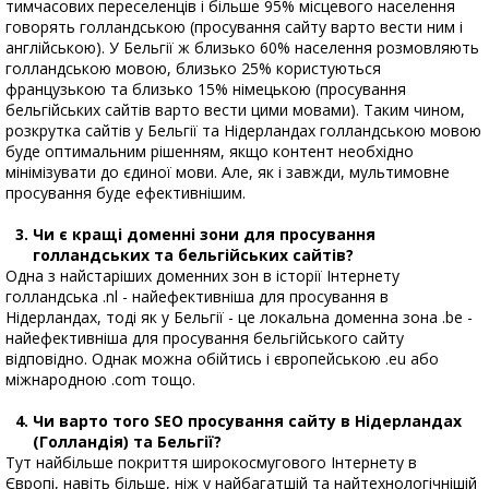
тимчасових переселенців і більше 95% місцевого населення
говорять голландською (просування сайту варто вести ним і
англійською). У Бельгії ж близько 60% населення розмовляють
голландською мовою, близько 25% користуються
французькою та близько 15% німецькою (просування
бельгійських сайтів варто вести цими мовами). Таким чином,
розкрутка сайтів у Бельгії та Нідерландах голландською мовою
буде оптимальним рішенням, якщо контент необхідно
мінімізувати до єдиної мови. Але, як і завжди, мультимовне
просування буде ефективнішим.
Чи є кращі доменні зони для просування
голландських та бельгійських сайтів?
Одна з найстаріших доменних зон в історії Інтернету
голландська .nl - найефективніша для просування в
Нідерландах, тоді як у Бельгії - це локальна доменна зона .be -
найефективніша для просування бельгійського сайту
відповідно. Однак можна обійтись і європейською .eu або
міжнародною .com тощо.
Чи варто того SEO просування сайту в Нідерландах
(Голландія) та Бельгії?
Тут найбільше покриття широкосмугового Інтернету в
Європі, навіть більше, ніж у найбагатшій та найтехнологічнішій