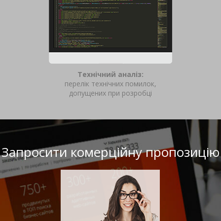
Спеціальний інструмент
У рамках нового бізнесу:
Військова амуніція
Кредитування онлайн
Товари для б'юті майстрів
У рамках специфічного бізнесу:
Технічний аналіз:
Кріптообмінник онлайн
перелік технічних помилок,
Стероїди та анаболіки
допущених при розробці
Ескорт послуги
Запросити комерційну пропозицію