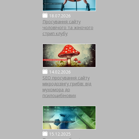
18.07.2026
Просування сайту
чоловічого та жіночого
стрип клубу
14.02.2026
SEO просування сайту
мікродозінгу грибів: від
мухомора до
псилоцибінових
15.12.2025