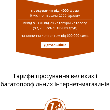
просування від 4000 фраз
6 міс. по першим 2000 фразам
вивiд в ТОП вiд 20 категорій каталогу
(від 200 семантичних груп)
наповнення контентом від 600.000 симв.
Детальніше
Тарифи просування великих і
багатопрофільних інтернет-магазинів