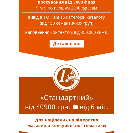
просування від 3000 фраз
9 міс. по першим 2000 фразам
вивiд в ТОП вiд 15 категорій каталогу
(від 150 семантичних груп)
наповнення контентом від 450.000 симв.
Детальніше
«Стандартний»
від 40900 грн.
від 6 міс.
для націлених на лідерство
магазинів конкурентної тематики