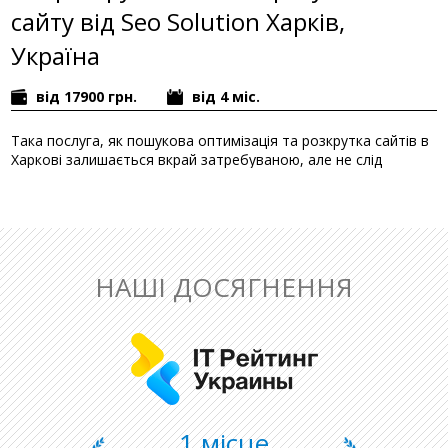
сайту від Seo Solution Харків,
Україна
від 17900 грн.
від 4 міс.
Така послуга, як пошукова оптимізація та розкрутка сайтів в
Харкові залишається вкрай затребуваною, але не слід
довіряти свій бізнес проект в руки перших-ліпших фахівців.
Якщо це станеться, тоді амбітні плани з розвитку онлайн
ресурсу потерплять оглушливе фіаско, в той час як
конкуренти зможуть помітно обійти ас по всіх фронтах.
Професійне SEO просування з оплатою за фактом
НАШІ ДОСЯГНЕННЯ
З кожним днем, поки не буде виконано просування в ТОП
Google Харків, Ваші позиції будуть істотно знижуватися. Не
допускайте падіння свого бізнесу на тлі злету конкурентів -
замовляйте якісні SEO послуги в нашій компанії. Це відчутна
підтримка для інтернет ресурсу з використанням передових
веб-технологій і знань кваліфікованих фахівців.
1 місце
Просування сайту з відкритим або розділеним бюджетом в