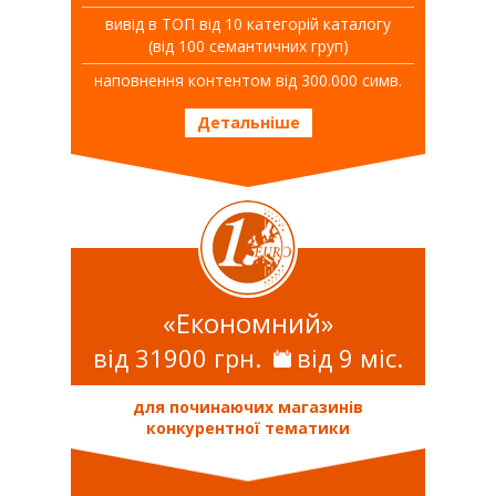
вивiд в ТОП вiд 10 категорій каталогу
(від 100 семантичних груп)
наповнення контентом від 300.000 симв.
Детальніше
«Економний»
від 31900 грн.
від 9 міс.
для починаючих магазинів
конкурентної тематики