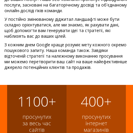
послуги, засновані на багаторічному досвіді та об'єднаному
онлайн-досліді гіків команди.
У постійно змінюваному діджитал ландшафті може бути
складно орієнтуватися, але ми знаємо, як рахувати дані,
щоб допомогти вам генерувати ідеї та стратегії, які
наблизять вас до ваших цілей.
З кожним днем ​​Google краще розуміє мету кожного окремо
пошукового запиту. Наша команда також. Завдяки
відточеній стратегії та належному виконанню просування
ми можемо перетворити ваш сайт на ваше найефективніше
джерело потенційних клієнтів та продажів.
1100+
400+
просунутих
просунутих
за весь час
інтернет
сайтів
магазинів