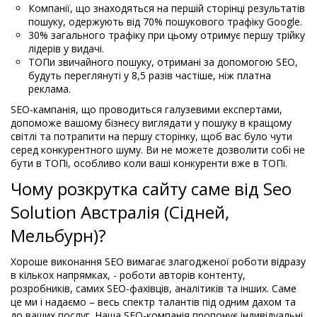
Компанії, що знаходяться на першій сторінці результатів
пошуку, одержують від 70% пошукового трафіку Google.
30% загального трафіку при цьому отримує першу трійку
лідерів у видачі.
ТОПи звичайного пошуку, отримані за допомогою SEO,
будуть переглянуті у 8,5 разів частіше, ніж платна
реклама.
SEO-кампанія, що проводиться галузевими експертами,
допоможе вашому бізнесу виглядати у пошуку в кращому
світлі та потрапити на першу сторінку, щоб вас було чути
серед конкурентного шуму. Ви не можете дозволити собі не
бути в ТОПі, особливо коли ваші конкуренти вже в ТОПі.
Чому розкрутка сайту саме від Seo
Solution Австралія (Сідней,
Мельбурн)?
Хороше виконання SEO вимагає злагодженої роботи відразу
в кількох напрямках, - роботи авторів контенту,
розробників, самих SEO-фахівців, аналітиків та інших. Саме
це ми і надаємо – весь спектр талантів під одним дахом та
до ваших послуг. Наша SEO-компанія пропонує індивідуальні