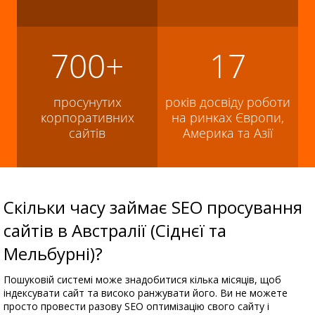
700+
17
просунутих
років досвіду роботи
корпоративних
на ринках Європи,
сайтів
Америка та Азії
Скільки часу займає SEO просування
сайтів в Австралії (Сіднєї та
Мельбурні)?
Пошуковій системі може знадобитися кілька місяців, щоб
індексувати сайт та високо ранжувати його. Ви не можете
просто провести разову SEO оптимізацію свого сайту і