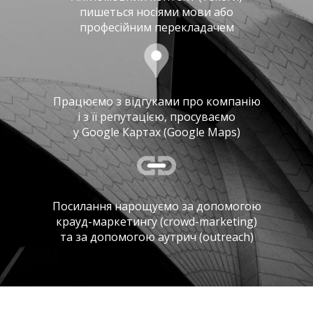
пишеться носіями мови або
професійним перекладачем
Працюємо з відгуками про компанію
і з її репутацією, просуваємо
у Google Картах (Google Maps)
Посилання нарощуємо за допомогою
крауд-маркетингу (crowd-marketing)
та за допомогою аутрич (outreach)