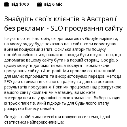
від $700
від 6 міс.
Знайдіть своїх клієнтів в Австралії
без реклами - SEO просування сайту
Існують сотні факторів, які допомагають Google вирішити,
на якому рядку буде показано ваш сайт, коли користувач
вбиває пошуковий запит. Оскільки алгоритм пошуку
постійно змінюється, важливо завжди бути в курсі того, що
допомагає вашому сайту бути на першій сторінці Google. У
цьому можуть допомогти наша послуга – комплексне
просування сайту в Австралії. Ми провели сотні кампаній
для малих підприємств та використовуємо передові методи
SEO для отримання якісного трафіку та довгострокових
результатів просування. Поки ми працюємо над розкруткою
вашого сайту компанії чи магазину, ви можете
зосередитися на управлінні своєю компанією. Виберіть один
із трьох пакетів, який підходить для будь-якого етапу
розкрутки бізнесу онлайн.
Google - найбільша всесвітня пошукова система, і дані
статистики найпереконливіше: