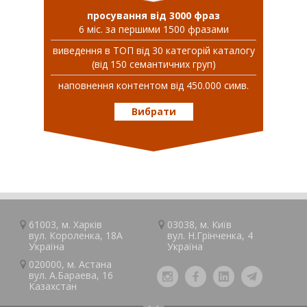
просування від 3000 фраз
6 міс. за першими 1500 фразами
виведення в ТОП від 30 категорій каталогу
(від 150 семантичних груп)
наповнення контентом від 450.000 симв.
Вибрати
61003, м.
Харків
03038, м.
Київ
вул. Короленка, 18А
вул. Н.Грінченка, 4
Україна
Україна
020000, м.
Астана
вул. А.Барaeва, 16
Казaxcтан