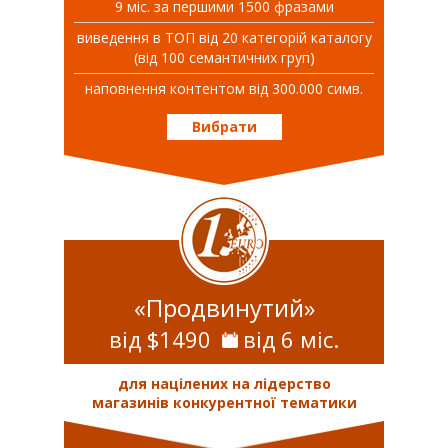
9 міс. за першими 1500 фразами
виведення в ТОП від 20 категорій каталогу
(від 100 семантичних груп)
наповнення контентом від 300.000 симв.
Вибрати
«Продвинутий»
від $1490
від 6 міс.
для націлених на лідерство
магазинів конкурентної тематики