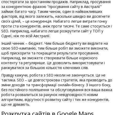
спостерігати за зростанням продажів. Наприклад, просування
за конкурентною фразою "просування сайту в Австралії"
займає багато часу. Таким чином, один із найважливіших
факторів, від якого залежить, наскільки швидко ви досягнете
своїх цілей, – це конкуренція. Набагато легше виграти гонку
проти ста конкурентів, аніж проти тисячі. Те саме стосується і
SEO. Наприклад, набагато легше розкрутити сайт у ТОП у
Сіднеї, ніж по всій Австралії.
Інший чинник – бюджет. Чим більше бюджету ви виділите на
свою SEO-кампанію, тим більше робіт ви зможете виконати,
щоб прискорити та покращити результати просування.
Наприклад, ви зможете створювати більше корисного
контенту та регулярніше. Це дозволить використовувати і
ранжуватися за більшою кількістю ключових слів.
Правду кажучи, робота з SEO ніколи не закінчується. Це не
тактика. SEO – це довгострокова стратегія, яка призводить до
зміни доходів та трансформації онлайн-бізнесу. З іншого боку,
без постійного поліпшення та обслуговування вся ваша важка
робота розвалиться за рахунок невідповідності новим
алгоритмам, відсутності розвитку сайту і тих же конкурентів,
що не дрімають.
Розкрутка сайтів в Google Maps