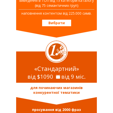
виведення в ТОП від 15 категорій каталогу
(від 75 семантичних груп)
наповнення контентом від 225.000 симв.
Вибрати
«Стандартний»
від $1090
від 9 міс.
для починаючих магазинів
конкурентної тематики
просування від 2000 фраз