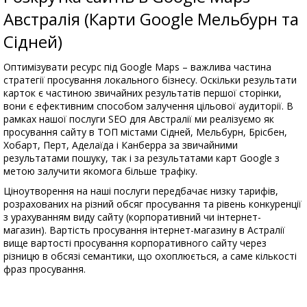
Австралія (Карти Google Мельбурн та
Сідней)
Оптимізувати ресурс під Google Maps – важлива частина
стратегії просування локального бізнесу. Оскільки результати
карток є частиною звичайних результатів першої сторінки,
вони є ефективним способом залучення цільової аудиторії. В
рамках нашої послуги SEO для Австралії ми реалізуємо як
просування сайту в ТОП містами Сідней, Мельбурн, Брісбен,
Хобарт, Перт, Аделаїда і Канберра за звичайними
результатами пошуку, так і за результатами карт Google з
метою залучити якомога більше трафіку.
Ціноутворення на наші послуги передбачає низку тарифів,
розрахованих на різний обсяг просування та рівень конкуренції
з урахуванням виду сайту (корпоративний чи інтернет-
магазин). Вартість просування інтернет-магазину в Астралії
вище вартості просування корпоративного сайту через
різницю в обсязі семантики, що охоплюється, а саме кількості
фраз просування.