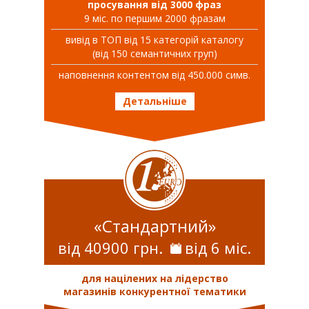
просування від 3000 фраз
9 міс. по першим 2000 фразам
вивiд в ТОП вiд 15 категорій каталогу
(від 150 семантичних груп)
наповнення контентом від 450.000 симв.
Детальніше
«Стандартний»
від 40900 грн.
від 6 міс.
для націлених на лідерство
магазинів конкурентної тематики