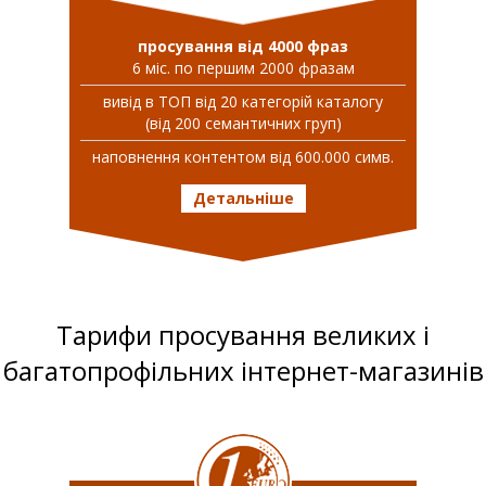
просування від 4000 фраз
6 міс. по першим 2000 фразам
вивiд в ТОП вiд 20 категорій каталогу
(від 200 семантичних груп)
наповнення контентом від 600.000 симв.
Детальніше
Тарифи просування великих і
багатопрофільних інтернет-магазинів