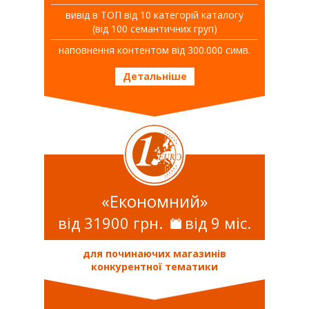
вивiд в ТОП вiд 10 категорій каталогу
(від 100 семантичних груп)
наповнення контентом від 300.000 симв.
Детальніше
«Економний»
від 31900 грн.
від 9 міс.
для починаючих магазинів
конкурентної тематики