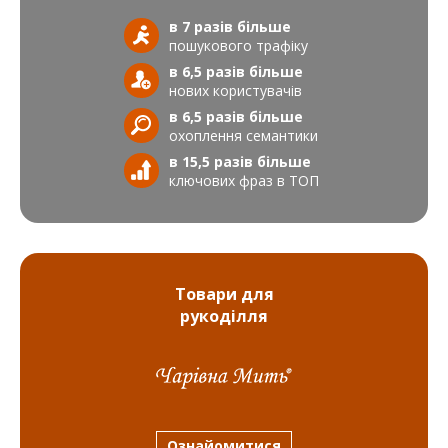
різними рівнями послуг і вартістю. Ви можете обрати
в 7 разів більше
план, який найкраще відповідає вашим потребам та
пошукового трафіку
бюджету.
в 6,5 разів більше
Чи включається аналіз конкурентної ситуації
нових користувачів
в ціну просування?
в 6,5 разів більше
Аналітика конкуренції може включатися в кінцеву вартість
охоплення семантики
розкрутки ресурсу, оскільки це важлива частина стратегії
в 15,5 разів більше
просування. Вивчення суперників допоможе визначити
ключових фраз в ТОП
оптимальний підхід для досягнення конкурентних переваг.
Відмінність розкрутки сайтів в Одесі та інших регіонах
За переліком робіт пошукової оптимізації з метою
просування в Одесі чи будь-якому іншому обласному центрі
Товари для
відмінностей не буде. Відмінності складаються лише в рівні
конкуренції у ТОП з органічної видачі та у видачі Google Карт.
рукоділля
Це означає, що
Київ
та
Харків
обійдуться дорожче у
просвіченні, а
Вінниця
, наприклад, дешевше, ніж Одеса. Але
не обов'язково означає меншу вартість за аналогічну
послугу компанії, що може виражатися у швидкості
просування, більшому охопленні фраз або у більш високих
досягнутих ТОПах за ту саму вартість.
Ознайомитися