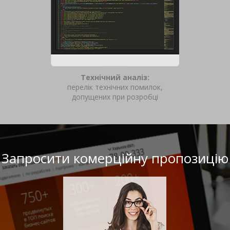
Технічний аналіз:
перелік технічних помилок,
допущених при розробці
Запросити комерційну пропозицію