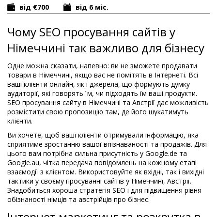
від €700
від 6 міс.
Чому SEO просування сайтів у
Німеччині так важливо для бізнесу
Одне можна сказати, напевно: ви не зможете продавати
товари в Німеччині, якщо вас не помітять в Інтернеті. Всі
ваші клієнти онлайн, як і джерела, що формують думку
аудиторії, які говорять їм, чи підходять їм ваші продукти.
SEO просування сайту в Німеччині та Австрії дає можливість
розмістити свою пропозицію там, де його шукатимуть
клієнти.
Ви хочете, щоб ваші клієнти отримували інформацію, яка
сприятиме зростанню вашої впізнаваності та продажів. Для
цього вам потрібна сильна присутність у Google.de та
Google.au, чітка передача повідомлень на кожному етапі
взаємодії з клієнтом. Використовуйте як вхідні, так і вихідні
тактики у своєму просуванні сайтів у Німеччині, Австрії.
Знадобиться хороша стратегія SEO і для підвищення рівня
обізнаності німців та австрійців про бізнес.
Інтернет маркетинг та розкрутка в