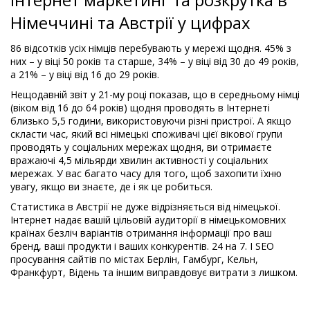
Німеччині та Австрії у цифрах
86 відсотків усіх німців перебувають у мережі щодня. 45% з
них – у віці 50 років та старше, 34% – у віці від 30 до 49 років,
а 21% – у віці від 16 до 29 років.
Нещодавній звіт у 21-му році показав, що в середньому німці
(віком від 16 до 64 років) щодня проводять в Інтернеті
близько 5,5 години, використовуючи різні пристрої. А якщо
скласти час, який всі німецькі споживачі цієї вікової групи
проводять у соціальних мережах щодня, ви отримаєте
вражаючі 4,5 мільярди хвилин активності у соціальних
мережах. У вас багато часу для того, щоб захопити їхню
увагу, якщо ви знаєте, де і як це робиться.
Статистика в Австрії не дуже відрізняється від німецької.
Інтернет надає вашій цільовій аудиторії в німецькомовних
країнах безліч варіантів отримання інформації про ваш
бренд, ваші продукти і ваших конкурентів. 24 на 7. І SEO
просування сайтів по містах Берлін, Гамбург, Кельн,
Франкфурт, Відень та іншим виправдовує витрати з лишком.