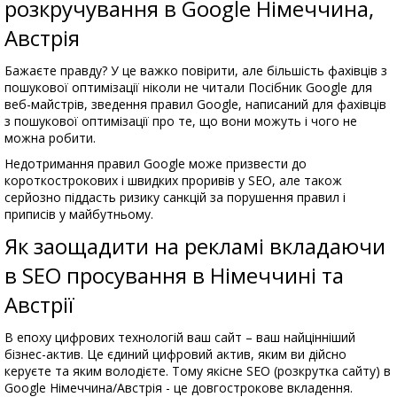
розкручування в Google Німеччина,
Австрія
Бажаєте правду? У це важко повірити, але більшість фахівців з
пошукової оптимізації ніколи не читали Посібник Google для
веб-майстрів, зведення правил Google, написаний для фахівців
з пошукової оптимізації про те, що вони можуть і чого не
можна робити.
Недотримання правил Google може призвести до
короткострокових і швидких проривів у SEO, але також
серйозно піддасть ризику санкцій за порушення правил і
приписів у майбутньому.
Як заощадити на рекламі вкладаючи
в SEO просування в Німеччині та
Австрії
В епоху цифрових технологій ваш сайт – ваш найцінніший
бізнес-актив. Це єдиний цифровий актив, яким ви дійсно
керуєте та яким володієте. Тому якісне SEO (розкрутка сайту) в
Google Німеччина/Австрія - це довгострокове вкладення.