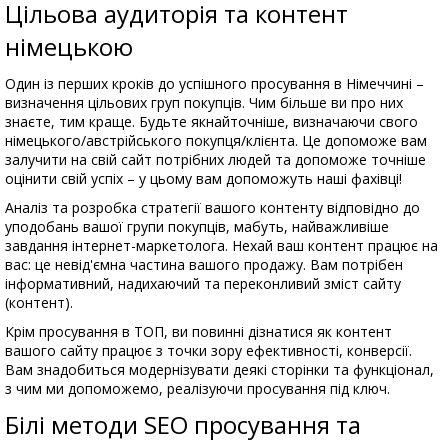
Цільова аудиторія та контент
німецькою
Один із перших кроків до успішного просування в Німеччині –
визначення цільових груп покупців. Чим більше ви про них
знаєте, тим краще. Будьте якнайточніше, визначаючи свого
німецького/австрійського покупця/клієнта. Це допоможе вам
залучити на свій сайт потрібних людей та допоможе точніше
оцінити свій успіх – у цьому вам допоможуть наші фахівці!
Аналіз та розробка стратегії вашого контенту відповідно до
уподобань вашої групи покупців, мабуть, найважливіше
завдання інтернет-маркетолога. Нехай ваш контент працює на
вас: це невід'ємна частина вашого продажу. Вам потрібен
інформативний, надихаючий та переконливий зміст сайту
(контент).
Крім просування в ТОП, ви повинні дізнатися як контент
вашого сайту працює з точки зору ефективності, конверсії.
Вам знадобиться модернізувати деякі сторінки та функціонал,
з чим ми допоможемо, реалізуючи просування під ключ.
Білі методи SEO просування та