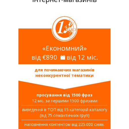
«Економний»
від €890
від 12 міс.
для починаючих магазинів
неконкурентної тематики
просування від 1500 фраз
12 міс. за першими 1500 фразами
виведення в ТОП від 15 категорій каталогу
(від 75 семантичних груп)
наповнення контентом від 225.000 симв.