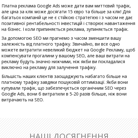
Платна реклама Google Ads може дати вам миттєвий трафік,
але ціна за клік може досягати 15 євро та більше за клік! Для
багатьох компаній це не є стійкою стратегією і з часом не дає
позитивної рентабельності інвестицій і створює навантаження
на бізнес. І коли припиняється реклама, зупиняється трафік.
За допомогою SEO ми прагнемо з часом зменшити вашу
залежність від платного трафіку. Звичайно, ви все одно
можете витратити невеликий бюджет на Google Рекламу, щоб
компенсувати прогалини у вашому SEO, але ваші витрати на
рекламу будуть значно нижчими, ніж якби ви покладалися
виключно на рекламу для залучення трафіку.
Більшість наших клієнтів заощаджують набагато більше на
платному трафіку завдяки пошуковій оптимізації. Якби вони
купували трафік, що забезпечується органічним SEO через
Google Ads, вони б витратили в 5-20 разів більше, ніж вони
витрачають на SEO.
НАШІ ДОСЯГНЕННЯ