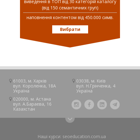
виведення в ТОП від 30 категорій каталогу
(від 150 семантичних груп)
наповнення контентом від 450.000 симв.
Вибрати
61003, м.
Харків
03038, м.
Київ
вул. Короленка, 18А
вул. Н.Грінченка, 4
Україна
Україна
020000, м.
Астана
вул. А.Барaeва, 16
Казaxcтан
Наші курси:
seoeducation.com.ua