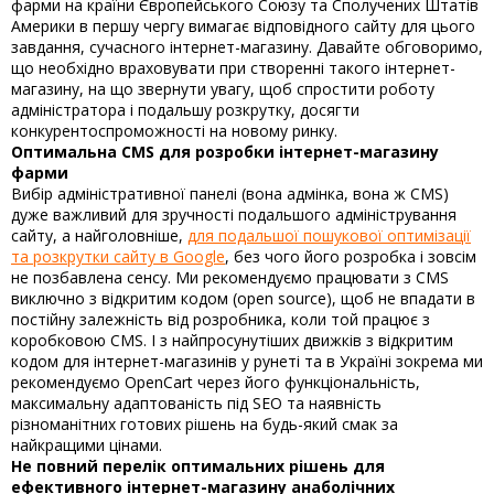
фарми на країни Європейського Союзу та Сполучених Штатів
Америки в першу чергу вимагає відповідного сайту для цього
завдання, сучасного інтернет-магазину. Давайте обговоримо,
що необхідно враховувати при створенні такого інтернет-
магазину, на що звернути увагу, щоб спростити роботу
адміністратора і подальшу розкрутку, досягти
конкурентоспроможності на новому ринку.
Оптимальна CMS для розробки інтернет-магазину
фарми
Вибір адміністративної панелі (вона адмінка, вона ж CMS)
дуже важливий для зручності подальшого адміністрування
сайту, а найголовніше,
для подальшої пошукової оптимізації
та розкрутки сайту в Google
, без чого його розробка і зовсім
не позбавлена ​​сенсу. Ми рекомендуємо працювати з CMS
виключно з відкритим кодом (open source), щоб не впадати в
постійну залежність від розробника, коли той працює з
коробковою CMS. І з найпросунутіших движків з відкритим
кодом для інтернет-магазинів у рунеті та в Україні зокрема ми
рекомендуємо OpenCart через його функціональність,
максимальну адаптованість під SEO та наявність
різноманітних готових рішень на будь-який смак за
найкращими цінами.
Не повний перелік оптимальних рішень для
ефективного інтернет-магазину анаболічних