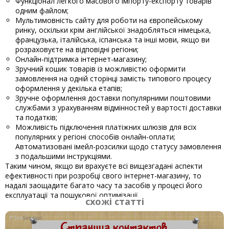
Функціонал легкого масового імпорту-експорту товарів
одним файлом;
Мультимовність сайту для роботи на європейському
ринку, оскільки крім англійської знадобляться німецька,
французька, італійська, іспанська та інші мови, якщо ви
розраховуєте на відповідні регіони;
Онлайн-підтримка інтернет-магазину;
Зручний кошик товарів із можливістю оформити
замовлення на одній сторінці замість типового процесу
оформлення у декілька етапів;
Зручне оформлення доставки популярними поштовими
службами з урахуванням відмінностей у вартості доставки
та податків;
Можливість підключення платіжних шлюзів для всіх
популярних у регіоні способів онлайн-оплати;
Автоматизовані імейл-розсилки щодо статусу замовлення
з подальшими інструкціями.
Таким чином, якщо ви врахуєте всі вищезгадані аспекти
ефективності при розробці свого інтернет-магазину, то
надалі заощадите багато часу та засобів у процесі його
експлуатації та пошукової оптимізації.
схожі статті