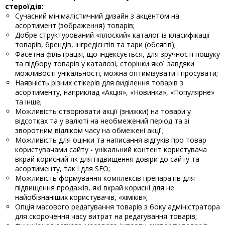
стероїдів:
Сучасний мінімалістичний дизайн з акцентом на
асортимент (зображення) товарів;
Добре структурований «плоский» каталог із класифікації
товарів, брендів, інгредієнтів та тари (обсягів);
Фасетна фільтрація, що індексується, для зручності пошуку
та підбору товарів у каталозі, сторінки якої завдяки
можливості унікальності, можна оптимізувати і просувати;
Наявність різних стікерів для виділення товарів з
асортименту, наприклад «Акція», «Новинка», «Популярне»
та інше;
Можливість створювати акції (знижки) на товари у
відсотках та у валюті на необмежений період та зі
зворотним відліком часу на обмежені акції;
Можливість для оцінки та написання відгуків про товар
користувачами сайту - унікальний контент користувача
вкрай корисний як для підвищення довіри до сайту та
асортименту, так і для SEO;
Можливість формування комплексів препаратів для
підвищення продажів, які вкрай корисні для не
найобізнаніших користувачів, «хіміків»;
Опція масового редагування товарів з боку адміністратора
для скорочення часу витрат на редагування товарів;