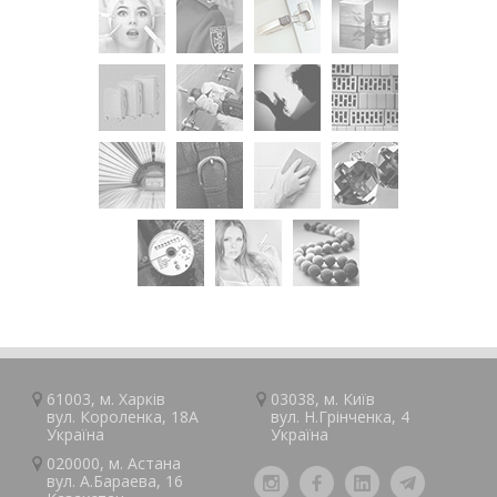
61003, м.
Харків
03038, м.
Київ
вул. Короленка, 18А
вул. Н.Грінченка, 4
Україна
Україна
020000, м.
Астана
вул. А.Барaeва, 16