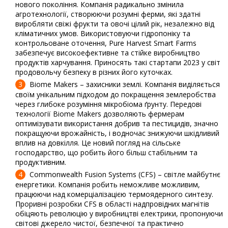
нового покоління. Компанія радикально змінила
агротехнології, створюючи розумні ферми, які здатні
виробляти свіжі фрукти та овочі цілий рік, незалежно від
кліматичних умов. Використовуючи гідропоніку та
контрольоване оточення, Pure Harvest Smart Farms
забезпечує високоефективне та стійке виробництво
продуктів харчування. Приносять такі стартапи 2023 у світ
продовольчу безпеку в різних його куточках.
Biome Makers – захисники землі. Компанія виділяється
своїм унікальним підходом до покращення землеробства
через глибоке розуміння мікробіома ґрунту. Передові
технології Biome Makers дозволяють фермерам
оптимізувати використання добрив та пестицидів, значно
покращуючи врожайність, і водночас знижуючи шкідливий
вплив на довкілля. Це новий погляд на сільське
господарство, що робить його більш стабільним та
продуктивним.
Commonwealth Fusion Systems (CFS) – світле майбутнє
енергетики. Компанія робить неможливе можливим,
працюючи над комерціалізацією термоядерного синтезу.
Проривні розробки CFS в області надпровідних магнітів
обіцяють революцію у виробництві електрики, пропонуючи
світові джерело чистої, безпечної та практично