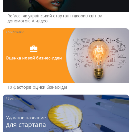
Reface: як український стартап підкорив світ за
допомогою AI-відео
10 факторів оцінки бізнес-ідеї