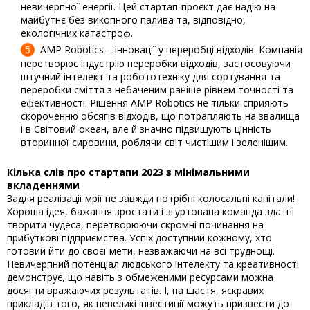
невичерпної енергії. Цей стартап-проєкт дає надію на
майбутнє без викопного палива та, відповідно,
екологічних катастроф.
AMP Robotics – інновації у переробці відходів. Компанія
перетворює індустрію переробки відходів, застосовуючи
штучний інтелект та робототехніку для сортування та
переробки сміття з небаченим раніше рівнем точності та
ефективності. Рішення AMP Robotics не тільки сприяють
скороченню обсягів відходів, що потрапляють на звалища
і в Світовий океан, але й значно підвищують цінність
вторинної сировини, роблячи світ чистішим і зеленішим.
Кілька слів про стартапи 2023 з мінімальними
вкладеннями
Задля реалізації мрії не завжди потрібні колосальні капітали!
Хороша ідея, бажання зростати і згуртована команда здатні
творити чудеса, перетворюючи скромні починання на
прибуткові підприємства. Успіх доступний кожному, хто
готовий йти до своєї мети, незважаючи на всі труднощі.
Невичерпний потенціал людського інтелекту та креативності
демонструє, що навіть з обмеженими ресурсами можна
досягти вражаючих результатів. І, на щастя, яскравих
прикладів того, як невеликі інвестиції можуть призвести до