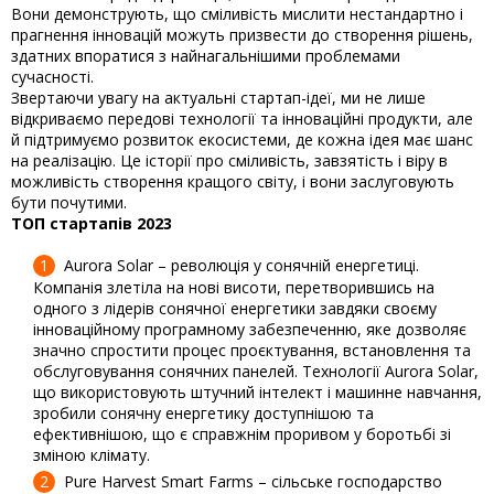
Вони демонструють, що сміливість мислити нестандартно і
прагнення інновацій можуть призвести до створення рішень,
здатних впоратися з найнагальнішими проблемами
сучасності.
Звертаючи увагу на актуальні стартап-ідеї, ми не лише
відкриваємо передові технології та інноваційні продукти, але
й підтримуємо розвиток екосистеми, де кожна ідея має шанс
на реалізацію. Це історії про сміливість, завзятість і віру в
можливість створення кращого світу, і вони заслуговують
бути почутими.
ТОП стартапів 2023
Aurora Solar – революція у сонячній енергетиці.
Компанія злетіла на нові висоти, перетворившись на
одного з лідерів сонячної енергетики завдяки своєму
інноваційному програмному забезпеченню, яке дозволяє
значно спростити процес проєктування, встановлення та
обслуговування сонячних панелей. Технології Aurora Solar,
що використовують штучний інтелект і машинне навчання,
зробили сонячну енергетику доступнішою та
ефективнішою, що є справжнім проривом у боротьбі зі
зміною клімату.
Pure Harvest Smart Farms – сільське господарство