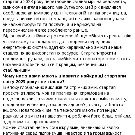
стартапи 2023 року перетворили сміливі мрії на реальність,
змінюючи вигляд нашого майбутнього. Цей рік виділився
особливою динамікою у світі технологій та підприємництва,
представивши світові компанії, які не лише запропонували
унікальні продукти та послуги, а й надихнули на
переосмислення вже зробленого раніше.
Від розробки стійких агротехнологій, що обіцяють революцію
у сільському господарстві, до створення передових
енергетичних систем, здатних кардинально змінити наше
ставлення до використання ресурсів. Стартап-проєкти
продемонстрували, що за амбіціями та новаторством стоїть
бажання зробити наш світ кращим, безпечнішим і
стабільнішим.
Чому нас з вами мають цікавити найкращі стартапи
світу 2023 року і не тільки?
В епоху глобальних викликів та стрімких змін, стартап-
проєкти втілюють мрії та прагнення, спрямовані на
подолання криз, з якими стикається людство: зміна клімату,
продовольчу безпеку, охорону здоров'я, освіту та багато
іншого. Новаторські ідеї та технології мають потенціал
радикально змінити наше життя, роблячи його більш стійким,
здоровим та справедливим.
Кожен стартап несе у собі іскру змін, викликаючи хвилю
натхнення серед підприємців, інвесторів та громадськості.