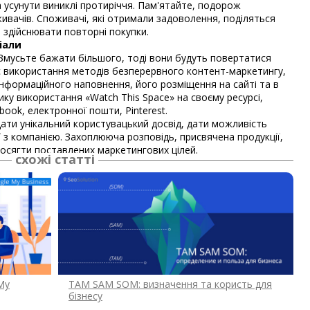
 усунути виниклі протиріччя. Пам'ятайте, подорож
вачів. Споживачі, які отримали задоволення, поділяться
 здійснювати повторні покупки.
іали
 Змусьте бажати більшого, тоді вони будуть повертатися
є використання методів безперервного контент-маркетингу,
нформаційного наповнення, його розміщення на сайті та в
ку використання «Watch This Space» на своєму ресурсі,
ook, електронної пошти, Pinterest.
ати унікальний користувацький досвід, дати можливість
 з компанією. Захоплююча розповідь, присвячена продукції,
сягти поставлених маркетингових цілей.
схожі статті
My
TAM SAM SOM: визначення та користь для
бізнесу