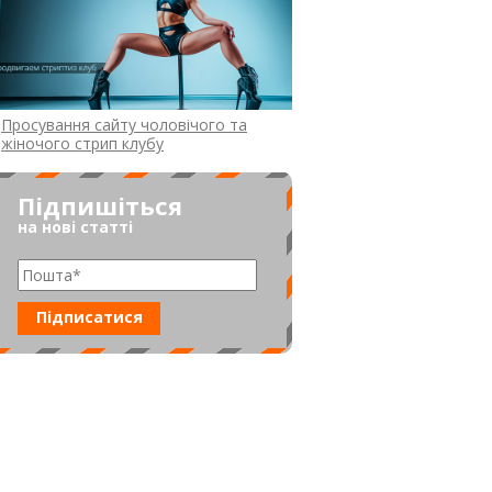
Просування сайту чоловічого та
жіночого стрип клубу
Підпишіться
на нові статті