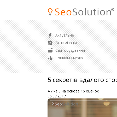
ПРОСУВАННЯ
Актуальне
SEO просування сайту
Оптимізація
Просування магазину
Сайтобудування
Контекстна реклама
Соціальні медіа
Аудит сайту
5 секретів вдалого сто
4.7
из
5
на основе
16
оценок
05.07.2017