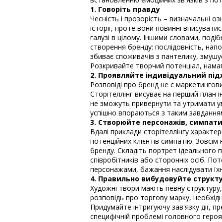
1. Говоріть правду
Чесність і прозорість – визначальні оз
історії, проте вони повинні вписуватис
галузі в цілому. Іншими словами, подіб
створення бренду: послідовність, напо
збиває споживачів з пантелику, змушу
Розкривайте творчий потенціал, нама
2. Проявляйте індивідуальний під
Розповіді про бренд не є маркетингов
Сторітеллінг висуває на перший план і
не зможуть привернути та утримати ува
успішно впораються з таким завдання
3. Створюйте персонажів, симпати
Вдалі приклади сторітеллінгу характе
потенційних клієнтів симпатію. Зовсім
бренду. Складіть портрет ідеального п
співробітників або сторонніх осіб. Пот
персонажами, бажання наслідувати їхн
4. Правильно вибудовуйте структу
Художні твори мають певну структуру,
розповідь про торгову марку, необхід
Придумайте інтригуючу зав'язку дії, п
специфічній проблемі головного героя