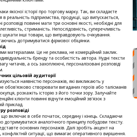
наки якісної історії про торгову марку. Так, ви складаєте
я в реальність підприємства, продукції, що випускається,
ні розповіді повинні мати три основні якості, необхідні для
легливість, стриманість. Непослідовність, суперечливість
є шукати інші товари, що виправдовують очікування.
гаючись дотримуватися фірмової обіцянки.
хід
ими матеріалами. Це не реклама, не комерційний заклик.
ндивідуальність бренду та особистість автора. Нудні тексти
гу читачів, а ось захоплюючі, персоналізовані розповіді
м.
чних цільовій аудиторії
ризуються наявністю персонажів, які викликають у
 не обов'язково створювати вигаданих героїв або талісманів
окупця, розкажіть історію з його точки зору. Залучайте
енційні клієнти повинні відчути емоційний зв'язок з
ій приклад.
ру розповіді
 що включає в себе початок, середину і кінець. Складаючи
но дотримуватися аналогічного принципу побудови тексту.
редставте основних персонажів. Далі зробіть акцент на
, конфліктній ситуації, що вимагає оперативного вирішення.