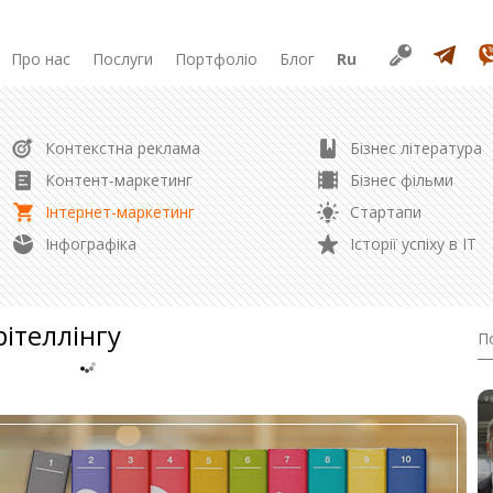
Про нас
Послуги
Портфоліо
Блог
Ru
РОЗРОБКА
Контекстна реклама
Бізнес література
Просування у соцмережах
Розробка сайту
Контент-маркетинг
Бізнес фільми
Розробка лендінгу
Інтернет-маркетинг
Стартапи
Редизайн сайту
Управління репутацією
Інфографіка
Історії успіху в ІТ
Створення логотипу
Контент маркетинг
рітеллінгу