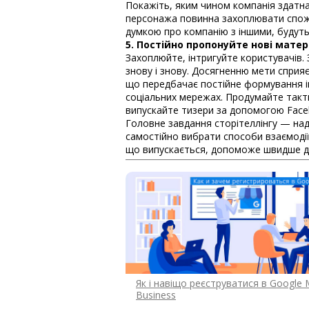
Покажіть, яким чином компанія здатна
персонажа повинна захоплювати спожи
думкою про компанію з іншими, будуть
5. Постійно пропонуйте нові матер
Захоплюйте, інтригуйте користувачів.
знову і знову. Досягненню мети сприя
що передбачає постійне формування і
соціальних мережах. Продумайте такти
випускайте тизери за допомогою Faceb
Головне завдання сторітеллінгу — над
самостійно вибрати способи взаємодії
що випускається, допоможе швидше до
Як і навіщо реєструватися в Google 
Business