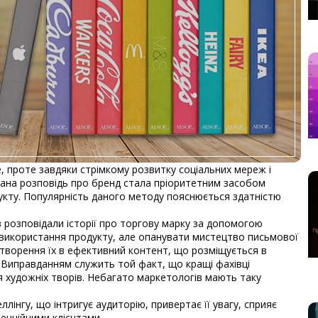
е, проте завдяки стрімкому розвитку соціальних мереж і
ана розповідь про бренд стала пріоритетним засобом
укту. Популярність даного методу пояснюється здатністю
 розповідали історії про торгову марку за допомогою
 використання продукту, але опанувати мистецтво письмової
ретворення їх в ефективний контент, що розміщується в
 Виправданням служить той факт, що кращі фахівці
 художніх творів. Небагато маркетологів мають таку
лінгу, що інтригує аудиторію, привертає її увагу, сприяє
тенційними клієнтами.