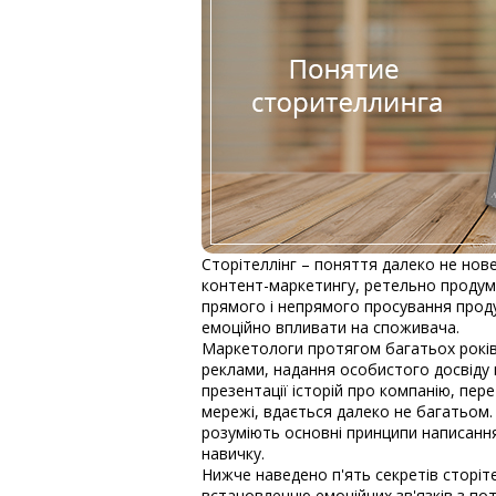
Сторітеллінг – поняття далеко не нов
контент-маркетингу, ретельно продум
прямого і непрямого просування прод
емоційно впливати на споживача.
Маркетологи протягом багатьох років
реклами, надання особистого досвіду
презентації історій про компанію, пе
мережі, вдається далеко не багатьом.
розуміють основні принципи написання
навичку.
Нижче наведено п'ять секретів сторітел
встановленню емоційних зв'язків з по