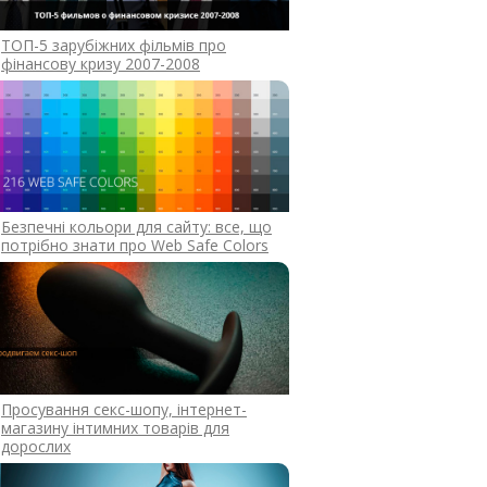
ТОП-5 зарубіжних фільмів про
фінансову кризу 2007-2008
Безпечні кольори для сайту: все, що
потрібно знати про Web Safe Colors
Просування секс-шопу, інтернет-
магазину інтимних товарів для
дорослих