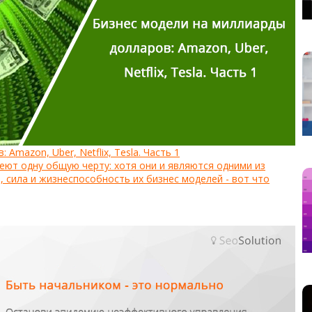
Amazon, Uber, Netflix, Tesla. Часть 1
 имеют одну общую черту: хотя они и являются одними из
, сила и жизнеспособность их бизнес моделей - вот что