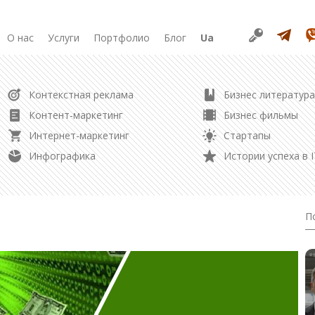
О нас
Услуги
Портфолио
Блог
Ua
РАЗРАБОТКА
Контекстная реклама
Бизнес литература
Продвижение в соцсетях
Разработка сайта
Контент-маркетинг
Бизнес фильмы
Разработка лендинга
Интернет-маркетинг
Стартапы
Редизайн сайта
Управление репутацией
Инфографика
Истории успеха в I
Создание логотипа
Контент маркетинг