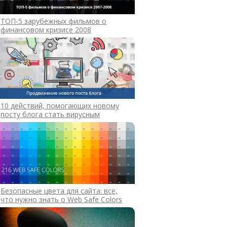
ТОП-5 зарубежных фильмов о
финансовом кризисе 2008
10 действий, помогающих новому
посту блога стать вирусным
Безопасные цвета для сайта: все,
что нужно знать о Web Safe Colors