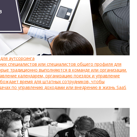
для аутсорсинга
шних специалистов или специалистов общего профиля для
орые традиционно выполняются в команде или организации.
равление календарем, организацию поездок и управление
обождает время для штатных сотрудников, чтобы
дачах по управлению доходами или внедрению в жизнь SaaS