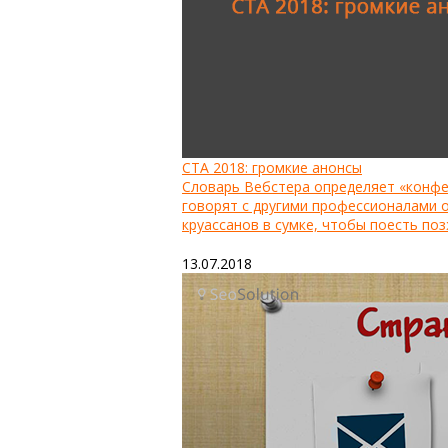
CTA 2018: громкие анонсы
Словарь Вебстера определяет «конфе
говорят с другими профессионалами 
круассанов в сумке, чтобы поесть поз
13.07.2018