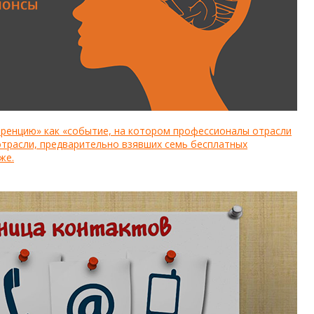
ренцию» как «событие, на котором профессионалы отрасли
отрасли, предварительно взявших семь бесплатных
же.