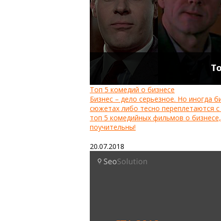
Топ 5 комедий о бизнесе
Бизнес – дело серьезное. Но иногда 
сюжетах либо тесно переплетаются с
топ 5 комедийных фильмов о бизнесе,
поучительны!
20.07.2018