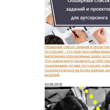
Обширный список заданий и проектов 
Аутсорсинг - это практика найма вне
выполнения определенных задач, кот
Эти задачи могут включать в себя уп
социальными сетями. Аутсорсинг осв
сосредоточиться на более важных за
моделей.
03.08.2018